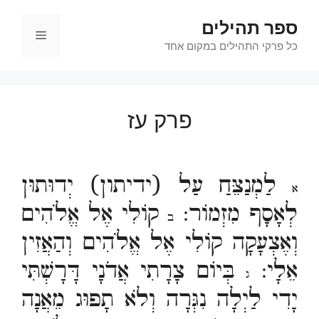
דלג
ספר תהילים
תוכן
תפריט
כל פרקי התהילים במקום אחד
פרק עז
לַמְנַצֵּחַ עַל (ידיתון) יְדוּתוּן
א
לְאָסָף מִזְמוֹר:
קוֹלִי אֶל אֱלֹהִים
ב
וְאֶצְעָקָה קוֹלִי אֶל אֱלֹהִים וְהַאֲזִין
אֵלָי:
בְּיוֹם צָרָתִי אֲדֹנָי דָּרָשְׁתִּי
ג
יָדִי לַיְלָה נִגְּרָה וְלֹא תָפוּג מֵאֲנָה