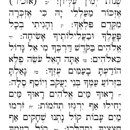
שְׁנוֹת יְמִין עֶלְיוֹן:
(אזכיר)
יב
אֶזְכּוֹר מַעַלְלֵי יָהּ כִּי אֶזְכְּרָה
מִקֶּדֶם פִּלְאֶךָ:
וְהָגִיתִי בְכָל
יג
פָּעֳלֶךָ וּבַעֲלִילוֹתֶיךָ אָשִׂיחָה:
יד
אֱלֹהִים בַּקֹּדֶשׁ דַּרְכֶּךָ מִי אֵל גָּדוֹל
כֵּאלֹהִים:
אַתָּה הָאֵל עֹשֵׂה פֶלֶא
טו
הוֹדַעְתָּ בָעַמִּים עֻזֶּךָ:
גָּאַלְתָּ
טז
בִּזְרוֹעַ עַמֶּךָ בְּנֵי יַעֲקֹב וְיוֹסֵף סֶלָה:
רָאוּךָ מַּיִם אֱלֹהִים רָאוּךָ מַּיִם
יז
יָחִילוּ אַף יִרְגְּזוּ תְהֹמוֹת:
זֹרְמוּ
יח
מַיִם עָבוֹת קוֹל נָתְנוּ שְׁחָקִים אַף
חֲצָצֶיךָ יִתְהַלָּכוּ:
קוֹל רַעַמְךָ