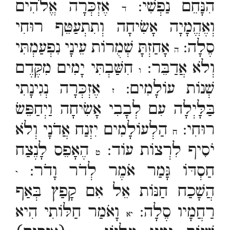
הִנָּחֵם נַפְשִׁי:
אֶזְכְּרָה אֱלֹהִים
ד
וְאֶהֱמָיָה אָשִׂיחָה וְתִתְעַטֵּף רוּחִי
סֶלָה:
אָחַזְתָּ שְׁמֻרוֹת עֵינָי נִפְעַמְתִּי
ה
וְלֹא אֲדַבֵּר:
חִשַּׁבְתִּי יָמִים מִקֶּדֶם
ו
שְׁנוֹת עוֹלָמִים:
אֶזְכְּרָה נְגִינָתִי
ז
בַּלָּיְלָה עִם לְבָבִי אָשִׂיחָה וַיְחַפֵּשׂ
רוּחִי:
הַלְעוֹלָמִים יִזְנַח אֲדֹנָי וְלֹא
ח
יֹסִיף לִרְצוֹת עוֹד:
הֶאָפֵס לָנֶצַח
ט
חַסְדּוֹ גָּמַר אֹמֶר לְדֹר וָדֹר:
י
הֲשָׁכַח חַנּוֹת אֵל אִם קָפַץ בְּאַף
רַחֲמָיו סֶלָה:
וָאֹמַר חַלּוֹתִי הִיא
יא