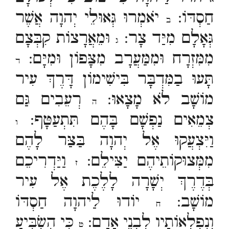
חַסְדּוֹ:
יֹאמְרוּ גְּאוּלֵי יְהוָה אֲשֶׁר
ב
גְּאָלָם מִיַּד צָר:
וּמֵאֲרָצוֹת קִבְּצָם
ג
מִמִּזְרָח וּמִמַּעֲרָב מִצָּפוֹן וּמִיָּם:
ד
תָּעוּ בַמִּדְבָּר בִּישִׁימוֹן דָּרֶךְ עִיר
מוֹשָׁב לֹא מָצָאוּ:
רְעֵבִים גַּם
ה
צְמֵאִים נַפְשָׁם בָּהֶם תִּתְעַטָּף:
ו
וַיִּצְעֲקוּ אֶל יְהוָה בַּצַּר לָהֶם
מִמְּצוּקוֹתֵיהֶם יַצִּילֵם:
וַיַּדְרִיכֵם
ז
בְּדֶרֶךְ יְשָׁרָה לָלֶכֶת אֶל עִיר
מוֹשָׁב:
יוֹדוּ לַיהוָה חַסְדּוֹ
ח
וְנִפְלְאוֹתָיו לִבְנֵי אָדָם:
כִּי הִשְׂבִּיעַ
ט