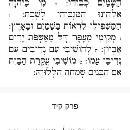
הַשָּׁמַיִם כְּבוֹדוֹ:
מִי כַּיהוָה
ה
אֱלֹהֵינוּ הַמַּגְבִּיהִי לָשָׁבֶת:
ו
הַמַּשְׁפִּילִי לִרְאוֹת בַּשָּׁמַיִם וּבָאָרֶץ:
מְקִימִי מֵעָפָר דָּל מֵאַשְׁפֹּת יָרִים
ז
אֶבְיוֹן:
לְהוֹשִׁיבִי עִם נְדִיבִים עִם
ח
נְדִיבֵי עַמּוֹ:
מוֹשִׁיבִי עֲקֶרֶת הַבַּיִת
ט
אֵם הַבָּנִים שְׂמֵחָה הַלְלוּיָהּ:
פרק קיד