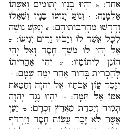
אַחֵר:
יִהְיוּ בָנָיו יְתוֹמִים וְאִשְׁתּוֹ
ט
אַלְמָנָה:
וְנוֹעַ יָנוּעוּ בָנָיו וְשִׁאֵלוּ
י
וְדָרְשׁוּ מֵחָרְבוֹתֵיהֶם:
יְנַקֵּשׁ נוֹשֶׁה
יא
לְכָל אֲשֶׁר לוֹ וְיָבֹזּוּ זָרִים יְגִיעוֹ:
יב
אַל יְהִי לוֹ מֹשֵׁךְ חָסֶד וְאַל יְהִי
חוֹנֵן לִיתוֹמָיו:
יְהִי אַחֲרִיתוֹ
יג
לְהַכְרִית בְּדוֹר אַחֵר יִמַּח שְׁמָם:
יד
יִזָּכֵר עֲוֹן אֲבֹתָיו אֶל יְהוָה וְחַטַּאת
אִמּוֹ אַל תִּמָּח:
יִהְיוּ נֶגֶד יְהוָה
טו
תָּמִיד וְיַכְרֵת מֵאֶרֶץ זִכְרָם:
יַעַן
טז
אֲשֶׁר לֹא זָכַר עֲשׂוֹת חָסֶד וַיִּרְדֹּף