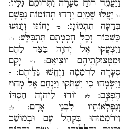
וַיַּעֲמֵד רוּחַ סְעָרָה וַתְּרוֹמֵם גַּלָּיו:
יַעֲלוּ שָׁמַיִם יֵרְדוּ תְהוֹמוֹת נַפְשָׁם
כו
בְּרָעָה תִתְמוֹגָג:
יָחוֹגּוּ וְיָנוּעוּ
כז
כַּשִּׁכּוֹר וְכָל חָכְמָתָם תִּתְבַּלָּע:
כח
וַיִּצְעֲקוּ אֶל יְהוָה בַּצַּר לָהֶם
וּמִמְּצוּקֹתֵיהֶם יוֹצִיאֵם:
יָקֵם
כט
סְעָרָה לִדְמָמָה וַיֶּחֱשׁוּ גַּלֵּיהֶם:
ל
וַיִּשְׂמְחוּ כִי יִשְׁתֹּקוּ וַיַּנְחֵם אֶל מְחוֹז
חֶפְצָם:
יוֹדוּ לַיהוָה חַסְדּוֹ
לא
וְנִפְלְאוֹתָיו לִבְנֵי אָדָם:
לב
וִירֹמְמוּהוּ בִּקְהַל עָם וּבְמוֹשַׁב