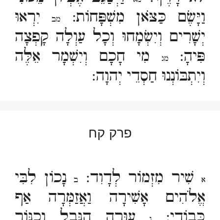
וַיָּשֶׂם כַּצֹּאן מִשְׁפָּחוֹת:
יִרְאוּ
מב
יְשָׁרִים וְיִשְׂמָחוּ וְכָל עַוְלָה קָפְצָה
פִּיהָ:
מִי חָכָם וְיִשְׁמָר אֵלֶּה
מג
וְיִתְבּוֹנְנוּ חַסְדֵי יְהוָה:
פרק קח
שִׁיר מִזְמוֹר לְדָוִד:
נָכוֹן לִבִּי
א
ב
אֱלֹהִים אָשִׁירָה וַאֲזַמְּרָה אַף
כְּבוֹדִי:
עוּרָה הַנֵּבֶל וְכִנּוֹר
ג