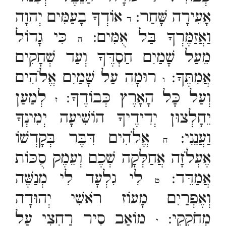
אָעִירָה שָּׁחַר:
אוֹדְךָ בָעַמִּים יְהוָה
ד
וַאֲזַמֶּרְךָ בַּל אֻמִּים:
כִּי גָדוֹל
ה
מֵעַל שָׁמַיִם חַסְדֶּךָ וְעַד שְׁחָקִים
אֲמִתֶּךָ:
רוּמָה עַל שָׁמַיִם אֱלֹהִים
ו
וְעַל כָּל הָאָרֶץ כְּבוֹדֶךָ:
לְמַעַן
ז
יֵחָלְצוּן יְדִידֶיךָ הוֹשִׁיעָה יְמִינְךָ
וַעֲנֵנִי:
אֱלֹהִים דִּבֶּר בְּקָדְשׁוֹ
ח
אֶעְלֹזָה אֲחַלְּקָה שְׁכֶם וְעֵמֶק סֻכּוֹת
אֲמַדֵּד:
לִי גִלְעָד לִי מְנַשֶּׁה
ט
וְאֶפְרַיִם מָעוֹז רֹאשִׁי יְהוּדָה
מְחֹקְקִי:
מוֹאָב סִיר רַחְצִי עַל
י