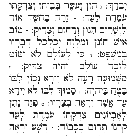
יְבֹרָךְ:
הוֹן וָעֹשֶׁר בְּבֵיתוֹ וְצִדְקָתוֹ
ג
עֹמֶדֶת לָעַד:
זָרַח בַּחֹשֶׁךְ אוֹר
ד
לַיְשָׁרִים חַנּוּן וְרַחוּם וְצַדִּיק:
טוֹב
ה
אִישׁ חוֹנֵן וּמַלְוֶה יְכַלְכֵּל דְּבָרָיו
בְּמִשְׁפָּט:
כִּי לְעוֹלָם לֹא יִמּוֹט
ו
לְזֵכֶר עוֹלָם יִהְיֶה צַדִּיק:
ז
מִשְּׁמוּעָה רָעָה לֹא יִירָא נָכוֹן לִבּוֹ
בָּטֻחַ בַּיהוָה:
סָמוּךְ לִבּוֹ לֹא יִירָא
ח
עַד אֲשֶׁר יִרְאֶה בְצָרָיו:
פִּזַּר נָתַן
ט
לָאֶבְיוֹנִים צִדְקָתוֹ עֹמֶדֶת לָעַד
קַרְנוֹ תָּרוּם בְּכָבוֹד:
רָשָׁע יִרְאֶה
י