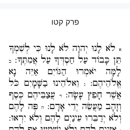
פרק קטו
לֹא לָנוּ יְהוָה לֹא לָנוּ כִּי לְשִׁמְךָ
א
תֵּן כָּבוֹד עַל חַסְדְּךָ עַל אֲמִתֶּךָ:
ב
לָמָּה יֹאמְרוּ הַגּוֹיִם אַיֵּה נָא
אֱלֹהֵיהֶם:
וֵאלֹהֵינוּ בַשָּׁמָיִם כֹּל
ג
אֲשֶׁר חָפֵץ עָשָׂה:
עֲצַבֵּיהֶם כֶּסֶף
ד
וְזָהָב מַעֲשֵׂה יְדֵי אָדָם:
פֶּה לָהֶם
ה
וְלֹא יְדַבֵּרוּ עֵינַיִם לָהֶם וְלֹא יִרְאוּ:
אָזְנַיִם לָהֶם וְלֹא יִשְׁמָעוּ אַף לָהֶם