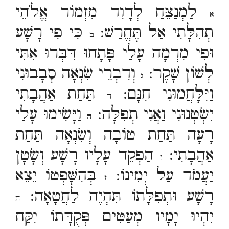
לַמְנַצֵּחַ לְדָוִד מִזְמוֹר אֱלֹהֵי
א
תְהִלָּתִי אַל תֶּחֱרַשׁ:
כִּי פִי רָשָׁע
ב
וּפִי מִרְמָה עָלַי פָּתָחוּ דִּבְּרוּ אִתִּי
לְשׁוֹן שָׁקֶר:
וְדִבְרֵי שִׂנְאָה סְבָבוּנִי
ג
וַיִּלָּחֲמוּנִי חִנָּם:
תַּחַת אַהֲבָתִי
ד
יִשְׂטְנוּנִי וַאֲנִי תְפִלָּה:
וַיָּשִׂימוּ עָלַי
ה
רָעָה תַּחַת טוֹבָה וְשִׂנְאָה תַּחַת
אַהֲבָתִי:
הַפְקֵד עָלָיו רָשָׁע וְשָׂטָן
ו
יַעֲמֹד עַל יְמִינוֹ:
בְּהִשָּׁפְטוֹ יֵצֵא
ז
רָשָׁע וּתְפִלָּתוֹ תִּהְיֶה לַחֲטָאָה:
ח
יִהְיוּ יָמָיו מְעַטִּים פְּקֻדָּתוֹ יִקַּח