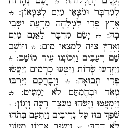
זְקֵנִים יְהַלְלוּהוּ:
יָשֵׂם נְהָרוֹת
לג
לְמִדְבָּר וּמֹצָאֵי מַיִם לְצִמָּאוֹן:
לד
אֶרֶץ פְּרִי לִמְלֵחָה מֵרָעַת יֹשְׁבֵי
בָהּ:
יָשֵׂם מִדְבָּר לַאֲגַם מַיִם
לה
וְאֶרֶץ צִיָּה לְמֹצָאֵי מָיִם:
וַיּוֹשֶׁב
לו
שָׁם רְעֵבִים וַיְכוֹנְנוּ עִיר מוֹשָׁב:
לז
וַיִּזְרְעוּ שָׂדוֹת וַיִּטְּעוּ כְרָמִים וַיַּעֲשׂוּ
פְּרִי תְבוּאָה:
וַיְבָרֲכֵם וַיִּרְבּוּ
לח
מְאֹד וּבְהֶמְתָּם לֹא יַמְעִיט:
לט
וַיִּמְעֲטוּ וַיָּשֹׁחוּ מֵעֹצֶר רָעָה וְיָגוֹן:
מ
שֹׁפֵךְ בּוּז עַל נְדִיבִים וַיַּתְעֵם בְּתֹהוּ
לֹא דָרֶךְ:
וַיְשַׂגֵּב אֶבְיוֹן מֵעוֹנִי
מא