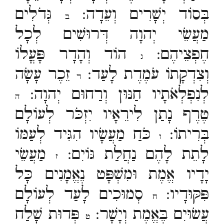
בְּסוֹד יְשָׁרִים וְעֵדָה:
גְּדֹלִים
ב
מַעֲשֵׂי יְהוָה דְּרוּשִׁים לְכָל
חֶפְצֵיהֶם:
הוֹד וְהָדָר פָּעֳלוֹ
ג
וְצִדְקָתוֹ עֹמֶדֶת לָעַד:
זֵכֶר עָשָׂה
ד
לְנִפְלְאֹתָיו חַנּוּן וְרַחוּם יְהוָה:
ה
טֶרֶף נָתַן לִירֵאָיו יִזְכֹּר לְעוֹלָם
בְּרִיתוֹ:
כֹּחַ מַעֲשָׂיו הִגִּיד לְעַמּוֹ
ו
לָתֵת לָהֶם נַחֲלַת גּוֹיִם:
מַעֲשֵׂי
ז
יָדָיו אֱמֶת וּמִשְׁפָּט נֶאֱמָנִים כָּל
פִּקּוּדָיו:
סְמוּכִים לָעַד לְעוֹלָם
ח
עֲשׂוּיִם בֶּאֱמֶת וְיָשָׁר:
פְּדוּת שָׁלַח
ט