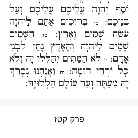
יֹסֵף יְהוָה עֲלֵיכֶם עֲלֵיכֶם וְעַל
בְּנֵיכֶם:
בְּרוּכִים אַתֶּם לַיהוָה
טו
עֹשֵׂה שָׁמַיִם וָאָרֶץ:
הַשָּׁמַיִם
טז
שָׁמַיִם לַיהוָה וְהָאָרֶץ נָתַן לִבְנֵי
אָדָם:
לֹא הַמֵּתִים יְהַלְלוּ יָהּ וְלֹא
יז
כָּל יֹרְדֵי דוּמָה:
וַאֲנַחְנוּ נְבָרֵךְ
יח
יָהּ מֵעַתָּה וְעַד עוֹלָם הַלְלוּיָהּ:
פרק קטז