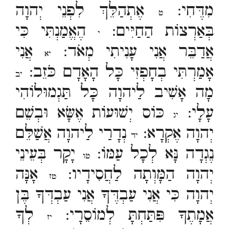
מִדֶּחִי:
אֶתְהַלֵּךְ לִפְנֵי יְהוָה
ט
בְּאַרְצוֹת הַחַיִּים:
הֶאֱמַנְתִּי כִּי
י
אֲדַבֵּר אֲנִי עָנִיתִי מְאֹד:
אֲנִי
יא
אָמַרְתִּי בְחָפְזִי כָּל הָאָדָם כֹּזֵב:
יב
מָה אָשִׁיב לַיהוָה כָּל תַּגְמוּלוֹהִי
עָלָי:
כּוֹס יְשׁוּעוֹת אֶשָּׂא וּבְשֵׁם
יג
יְהוָה אֶקְרָא:
נְדָרַי לַיהוָה אֲשַׁלֵּם
יד
נֶגְדָה נָּא לְכָל עַמּוֹ:
יָקָר בְּעֵינֵי
טו
יְהוָה הַמָּוְתָה לַחֲסִידָיו:
אָנָּה
טז
יְהוָה כִּי אֲנִי עַבְדֶּךָ אֲנִי עַבְדְּךָ בֶּן
אֲמָתֶךָ פִּתַּחְתָּ לְמוֹסֵרָי:
לְךָ
יז