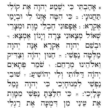
אָהַבְתִּי כִּי יִשְׁמַע יְהוָה אֶת קוֹלִי
א
תַּחֲנוּנָי:
כִּי הִטָּה אָזְנוֹ לִי וּבְיָמַי
ב
אֶקְרָא:
אֲפָפוּנִי חֶבְלֵי מָוֶת וּמְצָרֵי
ג
שְׁאוֹל מְצָאוּנִי צָרָה וְיָגוֹן אֶמְצָא:
ד
וּבְשֵׁם יְהוָה אֶקְרָא אָנָּה יְהוָה
מַלְּטָה נַפְשִׁי:
חַנּוּן יְהוָֹה וְצַדִּיק
ה
וֵאלֹהֵינוּ מְרַחֵם:
שֹׁמֵר פְּתָאיִם
ו
יְהוָֹה דַּלּוֹתִי וְלִי יְהוֹשִׁיעַ:
שׁוּבִי
ז
נַפְשִׁי לִמְנוּחָיְכִי כִּי יְהוָה גָּמַל
עָלָיְכִי:
כִּי חִלַּצְתָּ נַפְשִׁי מִמָּוֶת
ח
אֶת עֵינִי מִן דִּמְעָה אֶת רַגְלִי