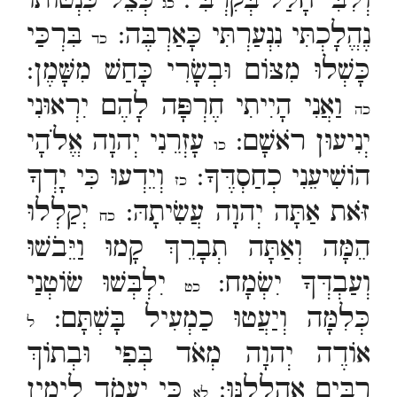
וְלִבִּי חָלַל בְּקִרְבִּי:
כְּצֵל כִּנְטוֹתוֹ
כג
נֶהֱלָכְתִּי נִנְעַרְתִּי כָּאַרְבֶּה:
בִּרְכַּי
כד
כָּשְׁלוּ מִצּוֹם וּבְשָׂרִי כָּחַשׁ מִשָּׁמֶן:
וַאֲנִי הָיִיתִי חֶרְפָּה לָהֶם יִרְאוּנִי
כה
יְנִיעוּן רֹאשָׁם:
עָזְרֵנִי יְהוָה אֱלֹהָי
כו
הוֹשִׁיעֵנִי כְחַסְדֶּךָ:
וְיֵדְעוּ כִּי יָדְךָ
כז
זֹּאת אַתָּה יְהוָה עֲשִׂיתָהּ:
יְקַלְלוּ
כח
הֵמָּה וְאַתָּה תְבָרֵךְ קָמוּ וַיֵּבֹשׁוּ
וְעַבְדְּךָ יִשְׂמָח:
יִלְבְּשׁוּ שׂוֹטְנַי
כט
כְּלִמָּה וְיַעֲטוּ כַמְעִיל בָּשְׁתָּם:
ל
אוֹדֶה יְהוָה מְאֹד בְּפִי וּבְתוֹךְ
רַבִּים אֲהַלְלֶנּוּ:
כִּי יַעֲמֹד לִימִין
לא