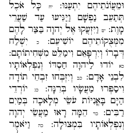
וּמֵעֲוֹנֹתֵיהֶם יִתְעַנּוּ:
כָּל אֹכֶל
יח
תְּתַעֵב נַפְשָׁם וַיַּגִּיעוּ עַד שַׁעֲרֵי
מָוֶת:
וַיִּזְעֲקוּ אֶל יְהוָה בַּצַּר לָהֶם
יט
מִמְּצֻקוֹתֵיהֶם יוֹשִׁיעֵם:
יִשְׁלַח
כ
דְּבָרוֹ וְיִרְפָּאֵם וִימַלֵּט מִשְּׁחִיתוֹתָם:
יוֹדוּ לַיהוָה חַסְדּוֹ וְנִפְלְאוֹתָיו
כא
לִבְנֵי אָדָם:
וְיִזְבְּחוּ זִבְחֵי תוֹדָה
כב
וִיסַפְּרוּ מַעֲשָׂיו בְּרִנָּה:
יוֹרְדֵי
כג
הַיָּם בָּאֳנִיּוֹת עֹשֵׂי מְלָאכָה בְּמַיִם
רַבִּים:
הֵמָּה רָאוּ מַעֲשֵׂי יְהוָה
כד
וְנִפְלְאוֹתָיו בִּמְצוּלָה:
וַיֹּאמֶר
כה