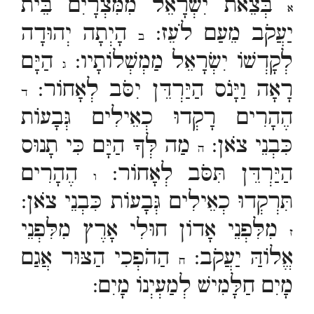
בְּצֵאת יִשְׂרָאֵל מִמִּצְרָיִם בֵּית
א
יַעֲקֹב מֵעַם לֹעֵז:
הָיְתָה יְהוּדָה
ב
לְקָדְשׁוֹ יִשְׂרָאֵל מַמְשְׁלוֹתָיו:
הַיָּם
ג
רָאָה וַיָּנֹס הַיַּרְדֵּן יִסֹּב לְאָחוֹר:
ד
הֶהָרִים רָקְדוּ כְאֵילִים גְּבָעוֹת
כִּבְנֵי צֹאן:
מַה לְּךָ הַיָּם כִּי תָנוּס
ה
הַיַּרְדֵּן תִּסֹּב לְאָחוֹר:
הֶהָרִים
ו
תִּרְקְדוּ כְאֵילִים גְּבָעוֹת כִּבְנֵי צֹאן:
מִלִּפְנֵי אָדוֹן חוּלִי אָרֶץ מִלִּפְנֵי
ז
אֱלוֹהַּ יַעֲקֹב:
הַהֹפְכִי הַצּוּר אֲגַם
ח
מָיִם חַלָּמִישׁ לְמַעְיְנוֹ מָיִם: