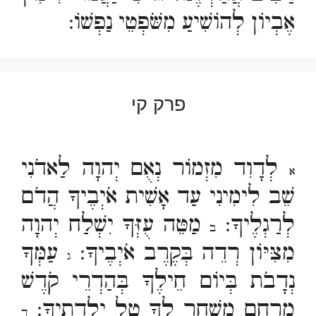
אֶבְיוֹן לְהוֹשִׁיעַ מִשֹּׁפְטֵי נַפְשׁוֹ:
פרק קי
לְדָוִד מִזְמוֹר נְאֻם יְהוָה לַאדֹנִי
א
שֵׁב לִימִינִי עַד אָשִׁית אֹיְבֶיךָ הֲדֹם
לְרַגְלֶיךָ:
מַטֵּה עֻזְּךָ יִשְׁלַח יְהוָה
ב
מִצִּיּוֹן רְדֵה בְּקֶרֶב אֹיְבֶיךָ:
עַמְּךָ
ג
נְדָבֹת בְּיוֹם חֵילֶךָ בְּהַדְרֵי קֹדֶשׁ
מֵרֶחֶם מִשְׁחָר לְךָ טַל יַלְדֻתֶיךָ:
ד