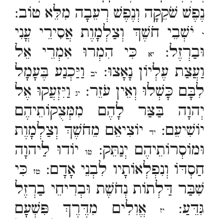
נֶפֶשׁ שֹׁקֵקָה וְנֶפֶשׁ רְעֵבָה מִלֵּא טוֹב:
יֹשְׁבֵי חֹשֶׁךְ וְצַלְמָוֶת אֲסִירֵי עֳנִי
י
וּבַרְזֶל:
כִּי הִמְרוּ אִמְרֵי אֵל
יא
וַעֲצַת עֶלְיוֹן נָאָצוּ:
וַיַּכְנַע בֶּעָמָל
יב
לִבָּם כָּשְׁלוּ וְאֵין עֹזֵר:
וַיִּזְעֲקוּ אֶל
יג
יְהוָה בַּצַּר לָהֶם מִמְּצֻקוֹתֵיהֶם
יוֹשִׁיעֵם:
יוֹצִיאֵם מֵחֹשֶׁךְ וְצַלְמָוֶת
יד
וּמוֹסְרוֹתֵיהֶם יְנַתֵּק:
יוֹדוּ לַיהוָה
טו
חַסְדּוֹ וְנִפְלְאוֹתָיו לִבְנֵי אָדָם:
כִּי
טז
שִׁבַּר דַּלְתוֹת נְחֹשֶׁת וּבְרִיחֵי בַרְזֶל
גִּדֵּעַ:
אֱוִלִים מִדֶּרֶךְ פִּשְׁעָם
יז