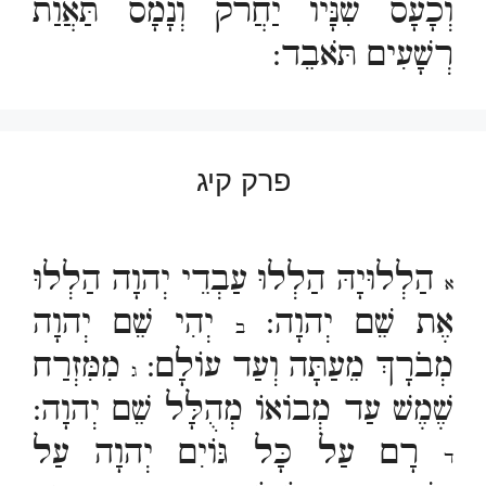
וְכָעָס שִׁנָּיו יַחֲרֹק וְנָמָס תַּאֲוַת
רְשָׁעִים תֹּאבֵד:
פרק קיג
הַלְלוּיָהּ הַלְלוּ עַבְדֵי יְהוָה הַלְלוּ
א
אֶת שֵׁם יְהוָה:
יְהִי שֵׁם יְהוָה
ב
מְבֹרָךְ מֵעַתָּה וְעַד עוֹלָם:
מִמִּזְרַח
ג
שֶׁמֶשׁ עַד מְבוֹאוֹ מְהֻלָּל שֵׁם יְהוָה:
רָם עַל כָּל גּוֹיִם יְהוָה עַל
ד