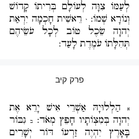
לְעַמּוֹ צִוָּה לְעוֹלָם בְּרִיתוֹ קָדוֹשׁ
וְנוֹרָא שְׁמוֹ:
רֵאשִׁית חָכְמָה יִרְאַת
י
יְהוָה שֵׂכֶל טוֹב לְכָל עֹשֵׂיהֶם
תְּהִלָּתוֹ עֹמֶדֶת לָעַד:
פרק קיב
הַלְלוּיָהּ אַשְׁרֵי אִישׁ יָרֵא אֶת
א
יְהוָה בְּמִצְוֹתָיו חָפֵץ מְאֹד:
גִּבּוֹר
ב
בָּאָרֶץ יִהְיֶה זַרְעוֹ דּוֹר יְשָׁרִים