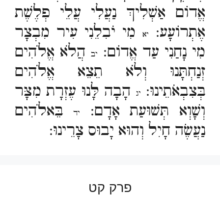
אֱדוֹם אַשְׁלִיךְ נַעֲלִי עֲלֵי פְלֶשֶׁת
אֶתְרוֹעָע:
מִי יֹבִלֵנִי עִיר מִבְצָר
יא
מִי נָחַנִי עַד אֱדוֹם:
הֲלֹא אֱלֹהִים
יב
זְנַחְתָּנוּ וְלֹא תֵצֵא אֱלֹהִים
בְּצִבְאֹתֵינוּ:
הָבָה לָּנוּ עֶזְרָת מִצָּר
יג
וְשָׁוְא תְּשׁוּעַת אָדָם:
בֵּאלֹהִים
יד
נַעֲשֶׂה חָיִל וְהוּא יָבוּס צָרֵינוּ:
פרק קט