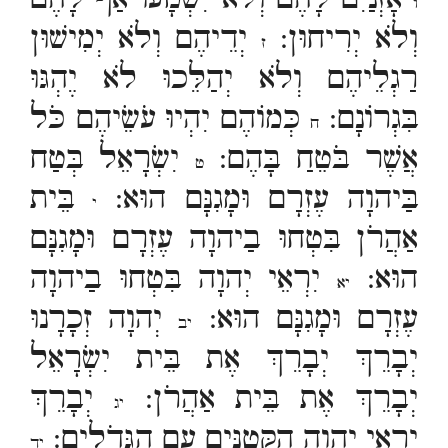
ו
וְלֹא יְרִיחוּן:
יְדֵיהֶם וְלֹא יְמִישׁוּן
ז
רַגְלֵיהֶם וְלֹא יְהַלֵּכוּ לֹא יֶהְגּוּ
בִּגְרוֹנָם:
כְּמוֹהֶם יִהְיוּ עֹשֵׂיהֶם כֹּל
ח
אֲשֶׁר בֹּטֵחַ בָּהֶם:
יִשְׂרָאֵל בְּטַח
ט
בַּיהוָה עֶזְרָם וּמָגִנָּם הוּא:
בֵּית
י
אַהֲרֹן בִּטְחוּ בַיהוָה עֶזְרָם וּמָגִנָּם
הוּא:
יִרְאֵי יְהוָה בִּטְחוּ בַיהוָה
יא
עֶזְרָם וּמָגִנָּם הוּא:
יְהוָה זְכָרָנוּ
יב
יְבָרֵךְ יְבָרֵךְ אֶת בֵּית יִשְׂרָאֵל
יְבָרֵךְ אֶת בֵּית אַהֲרֹן:
יְבָרֵךְ
יג
יִרְאֵי יְהוָה הַקְּטַנִּים עִם הַגְּדֹלִים:
יד