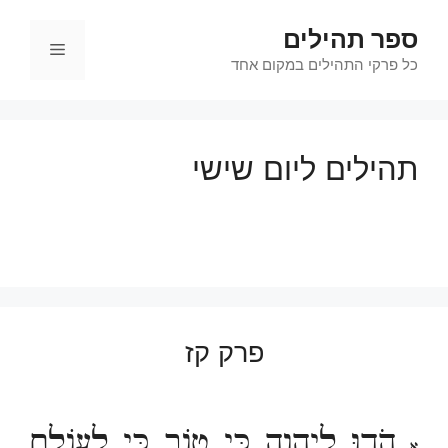
דלג
ספר תהילים
תוכן
תפריט
כל פרקי התהילים במקום אחד
תהילים ליום שישי
פרק קז
הֹדוּ לַיהוָה כִּי טוֹב כִּי לְעוֹלָם
א