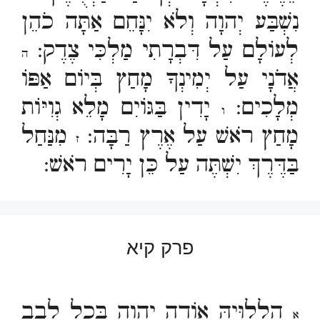
נִשְׁבַּע יְהוָה וְלֹא יִנָּחֵם אַתָּה כֹהֵן
לְעוֹלָם עַל דִּבְרָתִי מַלְכִּי צֶדֶק:
ה
אֲדֹנָי עַל יְמִינְךָ מָחַץ בְּיוֹם אַפּוֹ
מְלָכִים:
יָדִין בַּגּוֹיִם מָלֵא גְוִיּוֹת
ו
מָחַץ רֹאשׁ עַל אֶרֶץ רַבָּה:
מִנַּחַל
ז
בַּדֶּרֶךְ יִשְׁתֶּה עַל כֵּן יָרִים רֹאשׁ:
פרק קיא
הַלְלוּיָהּ אוֹדֶה יְהוָה בְּכָל לֵבָב
א