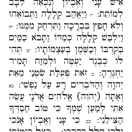
אִישׁ עָנִי וְאֶבְיוֹן וְנִכְאֵה לֵבָב
לְמוֹתֵת:
וַיֶּאֱהַב קְלָלָה וַתְּבוֹאֵהוּ
יז
וְלֹא חָפֵץ בִּבְרָכָה וַתִּרְחַק מִמֶּנּוּ:
יח
וַיִּלְבַּשׁ קְלָלָה כְּמַדּוֹ וַתָּבֹא כַמַּיִם
בְּקִרְבּוֹ וְכַשֶּׁמֶן בְּעַצְמוֹתָיו:
תְּהִי
יט
לוֹ כְּבֶגֶד יַעְטֶה וּלְמֵזַח תָּמִיד
יַחְגְּרֶהָ:
זֹאת פְּעֻלַּת שֹׂטְנַי מֵאֵת
כ
יְהוָה וְהַדֹּבְרִים רָע עַל נַפְשִׁי:
כא
וְאַתָּה (יְהוִה) אֱלֹהִים אֲדֹנָי עֲשֵׂה
אִתִּי לְמַעַן שְׁמֶךָ כִּי טוֹב חַסְדְּךָ
הַצִּילֵנִי:
כִּי עָנִי וְאֶבְיוֹן אָנֹכִי
כב