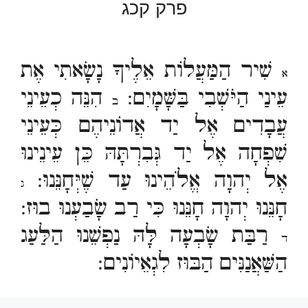
פרק קכג
שִׁיר הַמַּעֲלוֹת אֵלֶיךָ נָשָׂאתִי אֶת
א
עֵינַי הַיֹּשְׁבִי בַּשָּׁמָיִם:
הִנֵּה כְעֵינֵי
ב
עֲבָדִים אֶל יַד אֲדוֹנֵיהֶם כְּעֵינֵי
שִׁפְחָה אֶל יַד גְּבִרְתָּהּ כֵּן עֵינֵינוּ
אֶל יְהוָה אֱלֹהֵינוּ עַד שֶׁיְּחָנֵּנוּ:
ג
חָנֵּנוּ יְהוָה חָנֵּנוּ כִּי רַב שָׂבַעְנוּ בוּז:
רַבַּת שָׂבְעָה לָּהּ נַפְשֵׁנוּ הַלַּעַג
ד
הַשַּׁאֲנַנִּים הַבּוּז לִגְאֵיוֹנִים: