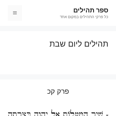
דלג
ספר תהילים
תוכן
תפריט
כל פרקי התהילים במקום אחד
תהילים ליום שבת
פרק קכ
שִׁיר הַמַּעֲלוֹת אֶל יְהוָה בַּצָּרָתָה
א