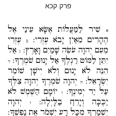
פרק קכא
שִׁיר לַמַּעֲלוֹת אֶשָּׂא עֵינַי אֶל
א
הֶהָרִים מֵאַיִן יָבֹא עֶזְרִי:
עֶזְרִי
ב
מֵעִם יְהוָה עֹשֵׂה שָׁמַיִם וָאָרֶץ:
אַל
ג
יִתֵּן לַמּוֹט רַגְלֶךָ אַל יָנוּם שֹׁמְרֶךָ:
ד
הִנֵּה לֹא יָנוּם וְלֹא יִישָׁן שׁוֹמֵר
יִשְׂרָאֵל:
יְהוָה שֹׁמְרֶךָ יְהוָה צִלְּךָ
ה
עַל יַד יְמִינֶךָ:
יוֹמָם הַשֶּׁמֶשׁ לֹא
ו
יַכֶּכָּה וְיָרֵחַ בַּלָּיְלָה:
יְהוָה
ז
יִשְׁמָרְךָ מִכָּל רָע יִשְׁמֹר אֶת נַפְשֶׁךָ: