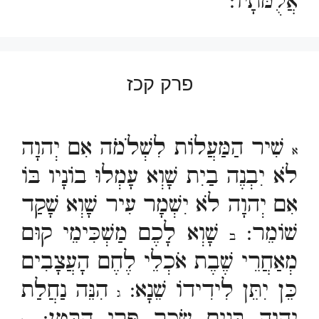
אֲלֻמֹּתָיו:
פרק קכז
שִׁיר הַמַּעֲלוֹת לִשְׁלֹמֹה אִם יְהוָה
א
לֹא יִבְנֶה בַיִת שָׁוְא עָמְלוּ בוֹנָיו בּוֹ
אִם יְהוָה לֹא יִשְׁמָר עִיר שָׁוְא שָׁקַד
שׁוֹמֵר:
שָׁוְא לָכֶם מַשְׁכִּימֵי קוּם
ב
מְאַחֲרֵי שֶׁבֶת אֹכְלֵי לֶחֶם הָעֲצָבִים
כֵּן יִתֵּן לִידִידוֹ שֵׁנָא:
הִנֵּה נַחֲלַת
ג