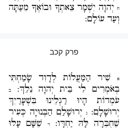
יְהוָה יִשְׁמָר צֵאתְךָ וּבוֹאֶךָ מֵעַתָּה
ח
וְעַד עוֹלָם:
פרק קכב
שִׁיר הַמַּעֲלוֹת לְדָוִד שָׂמַחְתִּי
א
בְּאֹמְרִים לִי בֵּית יְהוָה נֵלֵךְ:
ב
עֹמְדוֹת הָיוּ רַגְלֵינוּ בִּשְׁעָרַיִךְ
יְרוּשָׁלִָם:
יְרוּשָׁלִַם הַבְּנוּיָה כְּעִיר
ג
שֶׁחֻבְּרָה לָּהּ יַחְדָּו:
שֶׁשָּׁם עָלוּ
ד