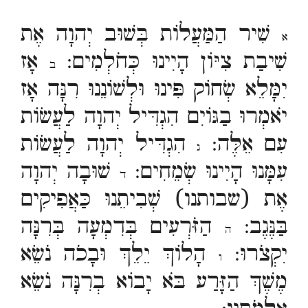
שִׁיר הַמַּעֲלוֹת בְּשׁוּב יְהוָה אֶת
א
שִׁיבַת צִיּוֹן הָיִינוּ כְּחֹלְמִים:
אָז
ב
יִמָּלֵא שְׂחוֹק פִּינוּ וּלְשׁוֹנֵנוּ רִנָּה אָז
יֹאמְרוּ בַגּוֹיִם הִגְדִּיל יְהוָה לַעֲשׂוֹת
עִם אֵלֶּה:
הִגְדִּיל יְהוָה לַעֲשׂוֹת
ג
עִמָּנוּ הָיִינוּ שְׂמֵחִים:
שׁוּבָה יְהוָה
ד
אֶת (שבותנו) שְׁבִיתֵנוּ כַּאֲפִיקִים
בַּנֶּגֶב:
הַזֹּרְעִים בְּדִמְעָה בְּרִנָּה
ה
יִקְצֹרוּ:
הָלוֹךְ יֵלֵךְ וּבָכֹה נֹשֵׂא
ו
מֶשֶׁךְ הַזָּרַע בֹּא יָבוֹא בְרִנָּה נֹשֵׂא