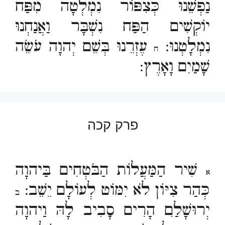
נַפְשֵׁנוּ כְּצִפּוֹר נִמְלְטָה מִפַּח
יוֹקְשִׁים הַפַּח נִשְׁבָּר וַאֲנַחְנוּ
נִמְלָטְנוּ:
עֶזְרֵנוּ בְּשֵׁם יְהוָה עֹשֵׂה
ח
שָׁמַיִם וָאָרֶץ:
פרק קכה
שִׁיר הַמַּעֲלוֹת הַבֹּטְחִים בַּיהוָה
א
כְּהַר צִיּוֹן לֹא יִמּוֹט לְעוֹלָם יֵשֵׁב:
ב
יְרוּשָׁלִַם הָרִים סָבִיב לָהּ וַיהוָה