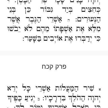
יְהוָה בָּנִים שָׂכָר פְּרִי הַבָּטֶן:
ד
כְּחִצִּים בְּיַד גִּבּוֹר כֵּן בְּנֵי
הַנְּעוּרִים:
אַשְׁרֵי הַגֶּבֶר אֲשֶׁר
ה
מִלֵּא אֶת אַשְׁפָּתוֹ מֵהֶם לֹא יֵבֹשׁוּ
כִּי יְדַבְּרוּ אֶת אוֹיְבִים בַּשָּׁעַר:
פרק קכח
שִׁיר הַמַּעֲלוֹת אַשְׁרֵי כָּל יְרֵא
א
יְהוָה הַהֹלֵךְ בִּדְרָכָיו:
יְגִיעַ כַּפֶּיךָ
ב
כִּי תֹאכֵל אַשְׁרֶיךָ וְטוֹב לָךְ: