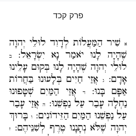
פרק קכד
שִׁיר הַמַּעֲלוֹת לְדָוִד לוּלֵי יְהוָה
א
שֶׁהָיָה לָנוּ יֹאמַר נָא יִשְׂרָאֵל:
ב
לוּלֵי יְהוָה שֶׁהָיָה לָנוּ בְּקוּם עָלֵינוּ
אָדָם:
אֲזַי חַיִּים בְּלָעוּנוּ בַּחֲרוֹת
ג
אַפָּם בָּנוּ:
אֲזַי הַמַּיִם שְׁטָפוּנוּ
ד
נַחְלָה עָבַר עַל נַפְשֵׁנוּ:
אֲזַי עָבַר
ה
עַל נַפְשֵׁנוּ הַמַּיִם הַזֵּידוֹנִים:
בָּרוּךְ
ו
יְהוָה שֶׁלֹּא נְתָנָנוּ טֶרֶף לְשִׁנֵּיהֶם:
ז