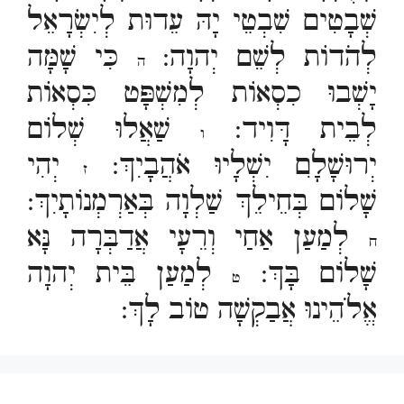
שְׁבָטִים שִׁבְטֵי יָהּ עֵדוּת לְיִשְׂרָאֵל
לְהֹדוֹת לְשֵׁם יְהוָה:
כִּי שָׁמָּה
ה
יָשְׁבוּ כִסְאוֹת לְמִשְׁפָּט כִּסְאוֹת
לְבֵית דָּוִיד:
שַׁאֲלוּ שְׁלוֹם
ו
יְרוּשָׁלִָם יִשְׁלָיוּ אֹהֲבָיִךְ:
יְהִי
ז
שָׁלוֹם בְּחֵילֵךְ שַׁלְוָה בְּאַרְמְנוֹתָיִךְ:
לְמַעַן אַחַי וְרֵעָי אֲדַבְּרָה נָּא
ח
שָׁלוֹם בָּךְ:
לְמַעַן בֵּית יְהוָה
ט
אֱלֹהֵינוּ אֲבַקְשָׁה טוֹב לָךְ: