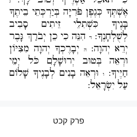
ג
אֶשְׁתְּךָ כְּגֶפֶן פֹּרִיָּה בְּיַרְכְּתֵי בֵיתֶךָ
בָּנֶיךָ כִּשְׁתִלֵי זֵיתִים סָבִיב
לְשֻׁלְחָנֶךָ:
הִנֵּה כִי כֵן יְבֹרַךְ גָּבֶר
ד
יְרֵא יְהוָה:
יְבָרֶכְךָ יְהוָה מִצִּיּוֹן
ה
וּרְאֵה בְּטוּב יְרוּשָׁלִָם כֹּל יְמֵי
חַיֶּיךָ:
וּרְאֵה בָנִים לְבָנֶיךָ שָׁלוֹם
ו
עַל יִשְׂרָאֵל:
פרק קכט