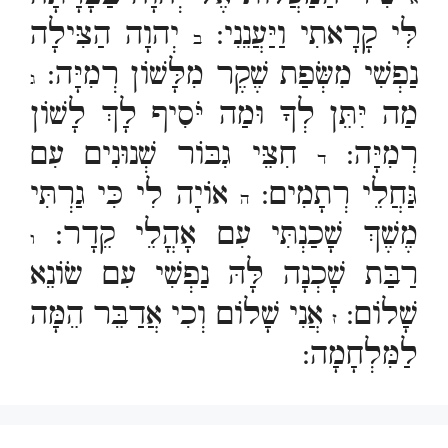
לִּי קָרָאתִי וַיַּעֲנֵנִי:
יְהוָה הַצִּילָה
ב
נַפְשִׁי מִשְּׂפַת שֶׁקֶר מִלָּשׁוֹן רְמִיָּה:
ג
מַה יִּתֵּן לְךָ וּמַה יֹּסִיף לָךְ לָשׁוֹן
רְמִיָּה:
חִצֵּי גִבּוֹר שְׁנוּנִים עִם
ד
גַּחֲלֵי רְתָמִים:
אוֹיָה לִי כִּי גַרְתִּי
ה
מֶשֶׁךְ שָׁכַנְתִּי עִם אָהֳלֵי קֵדָר:
ו
רַבַּת שָׁכְנָה לָּהּ נַפְשִׁי עִם שׂוֹנֵא
שָׁלוֹם:
אֲנִי שָׁלוֹם וְכִי אֲדַבֵּר הֵמָּה
ז
לַמִּלְחָמָה: