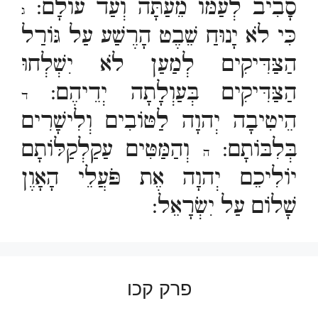
סָבִיב לְעַמּוֹ מֵעַתָּה וְעַד עוֹלָם:
ג
כִּי לֹא יָנוּחַ שֵׁבֶט הָרֶשַׁע עַל גּוֹרַל
הַצַּדִּיקִים לְמַעַן לֹא יִשְׁלְחוּ
הַצַּדִּיקִים בְּעַוְלָתָה יְדֵיהֶם:
ד
הֵיטִיבָה יְהוָה לַטּוֹבִים וְלִישָׁרִים
בְּלִבּוֹתָם:
וְהַמַּטִּים עַקַלְקַלּוֹתָם
ה
יוֹלִיכֵם יְהוָה אֶת פֹּעֲלֵי הָאָוֶן
שָׁלוֹם עַל יִשְׂרָאֵל:
פרק קכו