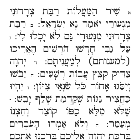
שִׁיר הַמַּעֲלוֹת רַבַּת צְרָרוּנִי
א
מִנְּעוּרַי יֹאמַר נָא יִשְׂרָאֵל:
רַבַּת
ב
צְרָרוּנִי מִנְּעוּרָי גַּם לֹא יָכְלוּ לִי:
ג
עַל גַּבִּי חָרְשׁוּ חֹרְשִׁים הֶאֱרִיכוּ
(למענותם) לְמַעֲנִיתָם:
יְהוָה
ד
צַדִּיק קִצֵּץ עֲבוֹת רְשָׁעִים:
יֵבֹשׁוּ
ה
וְיִסֹּגוּ אָחוֹר כֹּל שֹׂנְאֵי צִיּוֹן:
יִהְיוּ
ו
כַּחֲצִיר גַּגּוֹת שֶׁקַּדְמַת שָׁלַף יָבֵשׁ:
ז
שֶׁלֹּא מִלֵּא כַפּוֹ קוֹצֵר וְחִצְנוֹ
מְעַמֵּר:
וְלֹא אָמְרוּ הָעֹבְרִים
ח
בִּרְכַּת יְהוָה אֲלֵיכֶם בֵּרַכְנוּ אֶתְכֶם