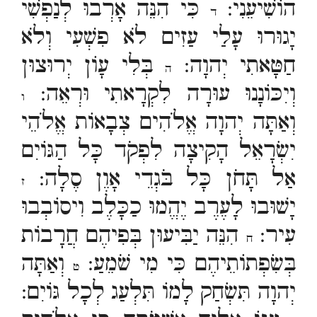
הוֹשִׁיעֵנִי:
כִּי הִנֵּה אָרְבוּ לְנַפְשִׁי
ד
יָגוּרוּ עָלַי עַזִים לֹא פִשְׁעִי וְלֹא
חַטָּאתִי יְהוָה:
בְּלִי עָוֹן יְרוּצוּן
ה
וְיִכּוֹנָנוּ עוּרָה לִקְרָאתִי וּרְאֵה:
ו
וְאַתָּה יְהוָה אֱלֹהִים צְבָאוֹת אֱלֹהֵי
יִשְׂרָאֵל הָקִיצָה לִפְקֹד כָּל הַגּוֹיִם
אַל תָּחֹן כָּל בֹּגְדֵי אָוֶן סֶלָה:
ז
יָשׁוּבוּ לָעֶרֶב יֶהֱמוּ כַכָּלֶב וִיסוֹבְבוּ
עִיר:
הִנֵּה יַבִּיעוּן בְּפִיהֶם חֲרָבוֹת
ח
בְּשִׂפְתוֹתֵיהֶם כִּי מִי שֹׁמֵעַ:
וְאַתָּה
ט
יְהוָה תִּשְׂחַק לָמוֹ תִּלְעַג לְכָל גּוֹיִם: