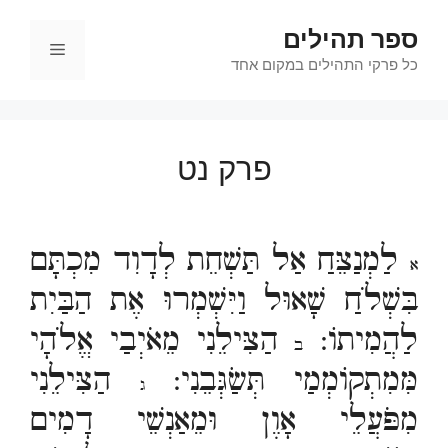
דלג
ספר תהילים
תוכן
תפריט
כל פרקי התהילים במקום אחד
פרק נט
לַמְנַצֵּחַ אַל תַּשְׁחֵת לְדָוִד מִכְתָּם
א
בִּשְׁלֹחַ שָׁאוּל וַיִּשְׁמְרוּ אֶת הַבַּיִת
לַהֲמִיתוֹ:
הַצִּילֵנִי מֵאֹיְבַי אֱלֹהָי
ב
מִּמִתְקוֹמְמַי תְּשַׂגְּבֵנִי:
הַצִּילֵנִי
ג
מִפֹּעֲלֵי אָוֶן וּמֵאַנְשֵׁי דָמִים