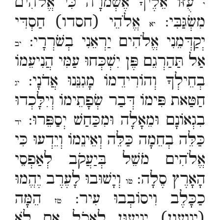
עֻזּוֹ אֵלֶיךָ אֶשְׁמֹרָה כִּי אֱלֹהִים
י
מִשְׂגַּבִּי:
אֱלֹהֵי (חסדו) חַסְדִּי
יא
יְקַדְּמֵנִי אֱלֹהִים יַרְאֵנִי בְשֹׁרְרָי:
יב
אַל תַּהַרְגֵם פֶּן יִשְׁכְּחוּ עַמִּי הֲנִיעֵמוֹ
בְחֵילְךָ וְהוֹרִידֵמוֹ מָגִנֵּנוּ אֲדֹנָי:
יג
חַטַּאת פִּימוֹ דְּבַר שְׂפָתֵימוֹ וְיִלָּכְדוּ
בִגְאוֹנָם וּמֵאָלָה וּמִכַּחַשׁ יְסַפֵּרוּ:
יד
כַּלֵּה בְחֵמָה כַּלֵּה וְאֵינֵמוֹ וְיֵדְעוּ כִּי
אֱלֹהִים מֹשֵׁל בְּיַעֲקֹב לְאַפְסֵי
הָאָרֶץ סֶלָה:
וְיָשׁוּבוּ לָעֶרֶב יֶהֱמוּ
טו
כַכָּלֶב וִיסוֹבְבוּ עִיר:
הֵמָּה
טז
(ינועון) יְנִיעוּן לֶאֱכֹל אִם לֹא