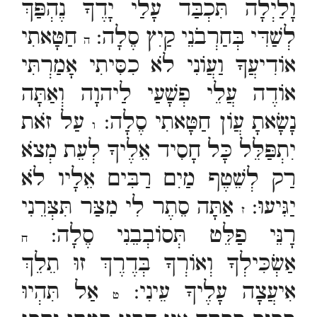
וָלַיְלָה תִּכְבַּד עָלַי יָדֶךָ נֶהְפַּךְ
לְשַׁדִּי בְּחַרְבֹנֵי קַיִץ סֶלָה:
חַטָּאתִי
ה
אוֹדִיעֲךָ וַעֲוֹנִי לֹא כִסִּיתִי אָמַרְתִּי
אוֹדֶה עֲלֵי פְשָׁעַי לַיהוָה וְאַתָּה
נָשָׂאתָ עֲוֹן חַטָּאתִי סֶלָה:
עַל זֹאת
ו
יִתְפַּלֵּל כָּל חָסִיד אֵלֶיךָ לְעֵת מְצֹא
רַק לְשֵׁטֶף מַיִם רַבִּים אֵלָיו לֹא
יַגִּיעוּ:
אַתָּה סֵתֶר לִי מִצַּר תִּצְּרֵנִי
ז
רָנֵּי פַלֵּט תְּסוֹבְבֵנִי סֶלָה:
ח
אַשְׂכִּילְךָ וְאוֹרְךָ בְּדֶרֶךְ זוּ תֵלֵךְ
אִיעֲצָה עָלֶיךָ עֵינִי:
אַל תִּהְיוּ
ט