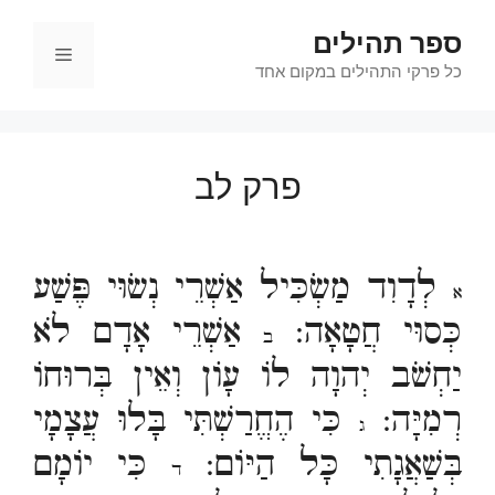
דלג
ספר תהילים
תוכן
תפריט
כל פרקי התהילים במקום אחד
פרק לב
לְדָוִד מַשְׂכִּיל אַשְׁרֵי נְשׂוּי פֶּשַׁע
א
כְּסוּי חֲטָאָה:
אַשְׁרֵי אָדָם לֹא
ב
יַחְשֹׁב יְהוָה לוֹ עָוֹן וְאֵין בְּרוּחוֹ
רְמִיָּה:
כִּי הֶחֱרַשְׁתִּי בָּלוּ עֲצָמָי
ג
בְּשַׁאֲגָתִי כָּל הַיּוֹם:
כִּי יוֹמָם
ד