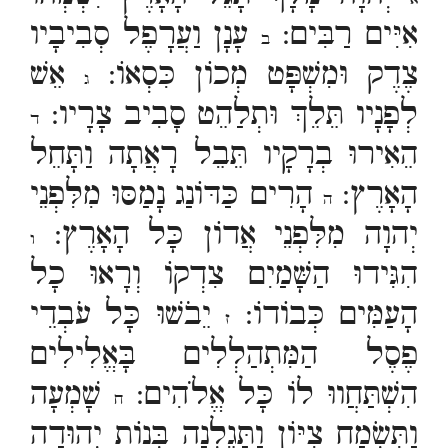
אִיִּים רַבִּים:
עָנָן וַעֲרָפֶל סְבִיבָיו
ב
צֶדֶק וּמִשְׁפָּט מְכוֹן כִּסְאוֹ:
אֵשׁ
ג
לְפָנָיו תֵּלֵךְ וּתְלַהֵט סָבִיב צָרָיו:
ד
הֵאִירוּ בְרָקָיו תֵּבֵל רָאֲתָה וַתָּחֵל
הָאָרֶץ:
הָרִים כַּדּוֹנַג נָמַסּוּ מִלִּפְנֵי
ה
יְהוָה מִלִּפְנֵי אֲדוֹן כָּל הָאָרֶץ:
ו
הִגִּידוּ הַשָּׁמַיִם צִדְקוֹ וְרָאוּ כָל
הָעַמִּים כְּבוֹדוֹ:
יֵבֹשׁוּ כָּל עֹבְדֵי
ז
פֶסֶל הַמִּתְהַלְלִים בָּאֱלִילִים
הִשְׁתַּחֲווּ לוֹ כָּל אֱלֹהִים:
שָׁמְעָה
ח
וַתִּשְׂמַח צִיּוֹן וַתָּגֵלְנָה בְּנוֹת יְהוּדָה