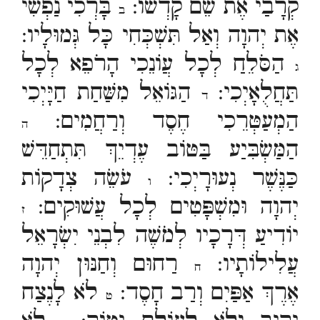
קְרָבַי אֶת שֵׁם קָדְשׁוֹ:
בָּרְכִי נַפְשִׁי
ב
אֶת יְהוָה וְאַל תִּשְׁכְּחִי כָּל גְּמוּלָיו:
הַסֹּלֵחַ לְכָל עֲוֹנֵכִי הָרֹפֵא לְכָל
ג
תַּחֲלֻאָיְכִי:
הַגּוֹאֵל מִשַּׁחַת חַיָּיְכִי
ד
הַמְעַטְּרֵכִי חֶסֶד וְרַחֲמִים:
ה
הַמַּשְׂבִּיַע בַּטּוֹב עֶדְיֵךְ תִּתְחַדֵּשׁ
כַּנֶּשֶׁר נְעוּרָיְכִי:
עֹשֵׂה צְדָקוֹת
ו
יְהוָה וּמִשְׁפָּטִים לְכָל עֲשׁוּקִים:
ז
יוֹדִיעַ דְּרָכָיו לְמֹשֶׁה לִבְנֵי יִשְׂרָאֵל
עֲלִילוֹתָיו:
רַחוּם וְחַנּוּן יְהוָה
ח
אֶרֶךְ אַפַּיִם וְרַב חָסֶד:
לֹא לָנֶצַח
ט