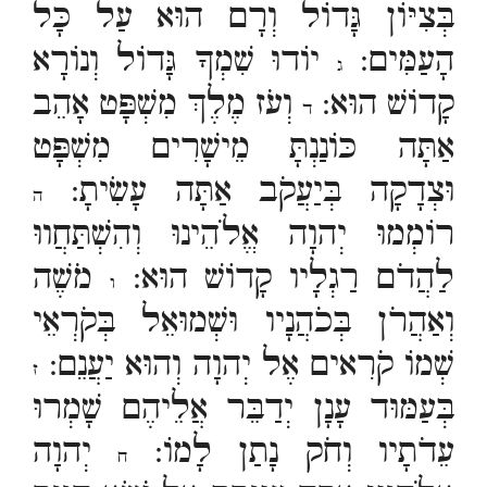
בְּצִיּוֹן גָּדוֹל וְרָם הוּא עַל כָּל
הָעַמִּים:
יוֹדוּ שִׁמְךָ גָּדוֹל וְנוֹרָא
ג
קָדוֹשׁ הוּא:
וְעֹז מֶלֶךְ מִשְׁפָּט אָהֵב
ד
אַתָּה כּוֹנַנְתָּ מֵישָׁרִים מִשְׁפָּט
וּצְדָקָה בְּיַעֲקֹב אַתָּה עָשִׂיתָ:
ה
רוֹמְמוּ יְהוָה אֱלֹהֵינוּ וְהִשְׁתַּחֲווּ
לַהֲדֹם רַגְלָיו קָדוֹשׁ הוּא:
מֹשֶׁה
ו
וְאַהֲרֹן בְּכֹהֲנָיו וּשְׁמוּאֵל בְּקֹרְאֵי
שְׁמוֹ קֹרִאים אֶל יְהוָה וְהוּא יַעֲנֵם:
ז
בְּעַמּוּד עָנָן יְדַבֵּר אֲלֵיהֶם שָׁמְרוּ
עֵדֹתָיו וְחֹק נָתַן לָמוֹ:
יְהוָה
ח