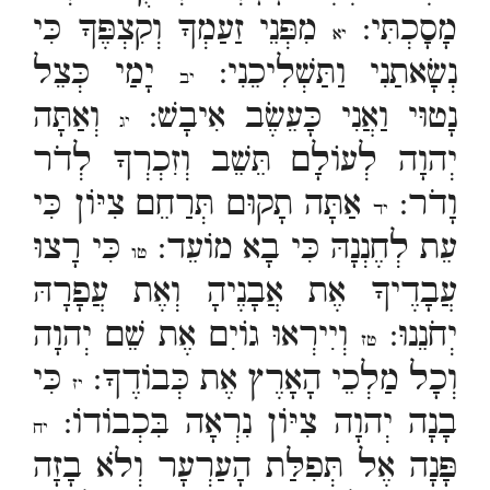
מָסָכְתִּי:
מִפְּנֵי זַעַמְךָ וְקִצְפֶּךָ כִּי
יא
נְשָׂאתַנִי וַתַּשְׁלִיכֵנִי:
יָמַי כְּצֵל
יב
נָטוּי וַאֲנִי כָּעֵשֶׂב אִיבָשׁ:
וְאַתָּה
יג
יְהוָה לְעוֹלָם תֵּשֵׁב וְזִכְרְךָ לְדֹר
וָדֹר:
אַתָּה תָקוּם תְּרַחֵם צִיּוֹן כִּי
יד
עֵת לְחֶנְנָהּ כִּי בָא מוֹעֵד:
כִּי רָצוּ
טו
עֲבָדֶיךָ אֶת אֲבָנֶיהָ וְאֶת עֲפָרָהּ
יְחֹנֵנוּ:
וְיִירְאוּ גוֹיִם אֶת שֵׁם יְהוָה
טז
וְכָל מַלְכֵי הָאָרֶץ אֶת כְּבוֹדֶךָ:
כִּי
יז
בָנָה יְהוָה צִיּוֹן נִרְאָה בִּכְבוֹדוֹ:
יח
פָּנָה אֶל תְּפִלַּת הָעַרְעָר וְלֹא בָזָה