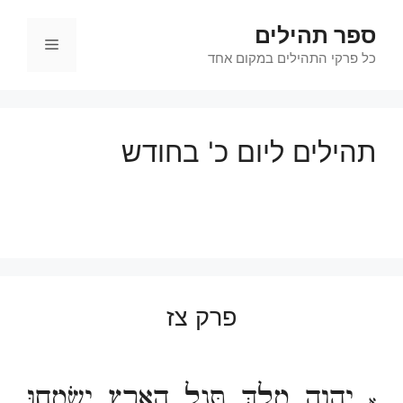
דלג
ספר תהילים
תוכן
תפריט
כל פרקי התהילים במקום אחד
תהילים ליום כ' בחודש
פרק צז
יְהוָה מָלָךְ תָּגֵל הָאָרֶץ יִשְׂמְחוּ
א