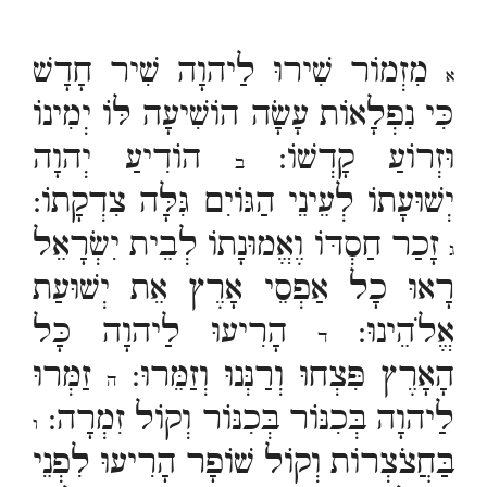
מִזְמוֹר שִׁירוּ לַיהוָה שִׁיר חָדָשׁ
א
כִּי נִפְלָאוֹת עָשָׂה הוֹשִׁיעָה לּוֹ יְמִינוֹ
וּזְרוֹעַ קָדְשׁוֹ:
הוֹדִיעַ יְהוָה
ב
יְשׁוּעָתוֹ לְעֵינֵי הַגּוֹיִם גִּלָּה צִדְקָתוֹ:
זָכַר חַסְדּוֹ וֶאֱמוּנָתוֹ לְבֵית יִשְׂרָאֵל
ג
רָאוּ כָל אַפְסֵי אָרֶץ אֵת יְשׁוּעַת
אֱלֹהֵינוּ:
הָרִיעוּ לַיהוָה כָּל
ד
הָאָרֶץ פִּצְחוּ וְרַנְּנוּ וְזַמֵּרוּ:
זַמְּרוּ
ה
לַיהוָה בְּכִנּוֹר בְּכִנּוֹר וְקוֹל זִמְרָה:
ו
בַּחֲצֹצְרוֹת וְקוֹל שׁוֹפָר הָרִיעוּ לִפְנֵי