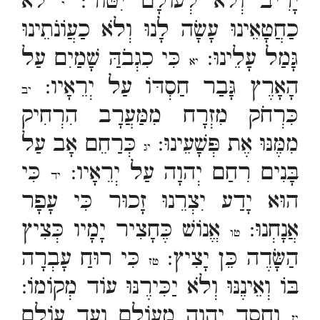
יָרִיב וְלֹא לְעוֹלָם יִטּוֹר:
לֹא
י
כַחֲטָאֵינוּ עָשָׂה לָנוּ וְלֹא כַעֲוֹנֹתֵינוּ
גָּמַל עָלֵינוּ:
כִּי כִגְבֹהַּ שָׁמַיִם עַל
יא
הָאָרֶץ גָּבַר חַסְדּוֹ עַל יְרֵאָיו:
יב
כִּרְחֹק מִזְרָח מִמַּעֲרָב הִרְחִיק
מִמֶּנּוּ אֶת פְּשָׁעֵינוּ:
כְּרַחֵם אָב עַל
יג
בָּנִים רִחַם יְהוָה עַל יְרֵאָיו:
כִּי
יד
הוּא יָדַע יִצְרֵנוּ זָכוּר כִּי עָפָר
אֲנָחְנוּ:
אֱנוֹשׁ כֶּחָצִיר יָמָיו כְּצִיץ
טו
הַשָּׂדֶה כֵּן יָצִיץ:
כִּי רוּחַ עָבְרָה
טז
בּוֹ וְאֵינֶנּוּ וְלֹא יַכִּירֶנּוּ עוֹד מְקוֹמוֹ:
וְחֶסֶד יְהוָה מֵעוֹלָם וְעַד עוֹלָם
יז