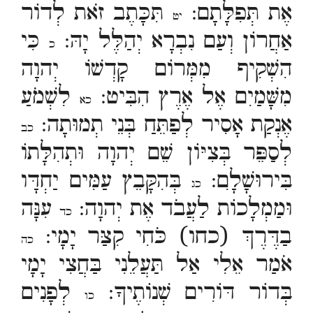
אֶת תְּפִלָּתָם:
תִּכָּתֶב זֹאת לְדוֹר
יט
אַחֲרוֹן וְעַם נִבְרָא יְהַלֶּל יָהּ:
כִּי
כ
הִשְׁקִיף מִמְּרוֹם קָדְשׁוֹ יְהוָה
מִשָּׁמַיִם אֶל אֶרֶץ הִבִּיט:
לִשְׁמֹעַ
כא
אֶנְקַת אָסִיר לְפַתֵּחַ בְּנֵי תְמוּתָה:
כב
לְסַפֵּר בְּצִיּוֹן שֵׁם יְהוָה וּתְהִלָּתוֹ
בִּירוּשָׁלִָם:
בְּהִקָּבֵץ עַמִּים יַחְדָּו
כג
וּמַמְלָכוֹת לַעֲבֹד אֶת יְהוָה:
עִנָּה
כד
בַדֶּרֶךְ (כחו) כֹּחִי קִצַּר יָמָי:
כה
אֹמַר אֵלִי אַל תַּעֲלֵנִי בַּחֲצִי יָמָי
בְּדוֹר דּוֹרִים שְׁנוֹתֶיךָ:
לְפָנִים
כו