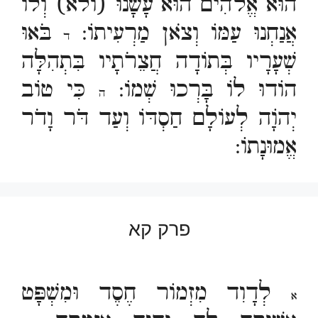
הוּא אֱלֹהִים הוּא עָשָׂנוּ (ולא) וְלוֹ
אֲנַחְנוּ עַמּוֹ וְצֹאן מַרְעִיתוֹ:
בֹּאוּ
ד
שְׁעָרָיו בְּתוֹדָה חֲצֵרֹתָיו בִּתְהִלָּה
הוֹדוּ לוֹ בָּרְכוּ שְׁמוֹ:
כִּי טוֹב
ה
יְהוָֹה לְעוֹלָם חַסְדּוֹ וְעַד דֹּר וָדֹר
אֱמוּנָתוֹ:
פרק קא
לְדָוִד מִזְמוֹר חֶסֶד וּמִשְׁפָּט
א