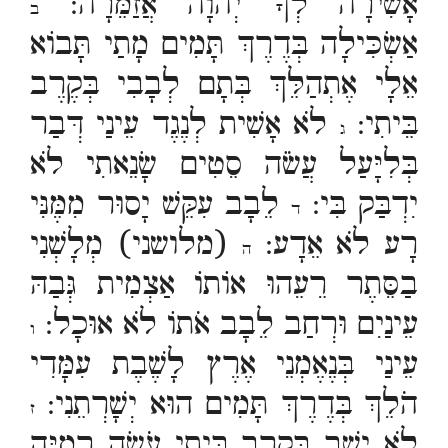
אָשִׁירָה לְךָ יְהוָה אֲזַמֵּרָה:
ב
אַשְׂכִּילָה בְּדֶרֶךְ תָּמִים מָתַי תָּבוֹא
אֵלָי אֶתְהַלֵּךְ בְּתָם לְבָבִי בְּקֶרֶב
בֵּיתִי:
לֹא אָשִׁית לְנֶגֶד עֵינַי דְּבַר
ג
בְּלִיָּעַל עֲשֹׂה סֵטִים שָׂנֵאתִי לֹא
יִדְבַּק בִּי:
לֵבָב עִקֵּשׁ יָסוּר מִמֶּנִּי
ד
רָע לֹא אֵדָע:
(מלושני) מְלָשְׁנִי
ה
בַסֵּתֶר רֵעֵהוּ אוֹתוֹ אַצְמִית גְּבַהּ
עֵינַיִם וּרְחַב לֵבָב אֹתוֹ לֹא אוּכָל:
ו
עֵינַי בְּנֶאֶמְנֵי אֶרֶץ לָשֶׁבֶת עִמָּדִי
הֹלֵךְ בְּדֶרֶךְ תָּמִים הוּא יְשָׁרְתֵנִי:
ז
לֹא יֵשֵׁב בְּקֶרֶב בֵּיתִי עֹשֵׂה רְמִיָּה