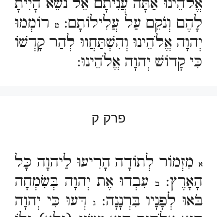
אֱלֹהֵינוּ אַתָּה עֲנִיתָם אֵל נֹשֵׂא הָיִיתָ
לָהֶם וְנֹקֵם עַל עֲלִילוֹתָם:
רוֹמְמוּ
ט
יְהוָה אֱלֹהֵינוּ וְהִשְׁתַּחֲווּ לְהַר קָדְשׁוֹ
כִּי קָדוֹשׁ יְהוָה אֱלֹהֵינוּ:
פרק ק
מִזְמוֹר לְתוֹדָה הָרִיעוּ לַיהוָה כָּל
א
הָאָרֶץ:
עִבְדוּ אֶת יְהוָה בְּשִׂמְחָה
ב
בֹּאוּ לְפָנָיו בִּרְנָנָה:
דְּעוּ כִּי יְהוָה
ג