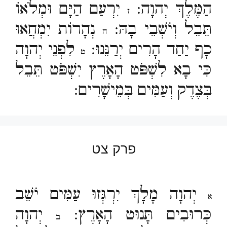
הַמֶּלֶךְ יְהוָה:
יִרְעַם הַיָּם וּמְלֹאוֹ
ז
תֵּבֵל וְיֹשְׁבֵי בָהּ:
נְהָרוֹת יִמְחֲאוּ
ח
כָף יַחַד הָרִים יְרַנֵּנוּ:
לִפְנֵי יְהוָה
ט
כִּי בָא לִשְׁפֹּט הָאָרֶץ יִשְׁפֹּט תֵּבֵל
בְּצֶדֶק וְעַמִּים בְּמֵישָׁרִים:
פרק צט
יְהוָה מָלָךְ יִרְגְּזוּ עַמִּים יֹשֵׁב
א
כְּרוּבִים תָּנוּט הָאָרֶץ:
יְהוָה
ב