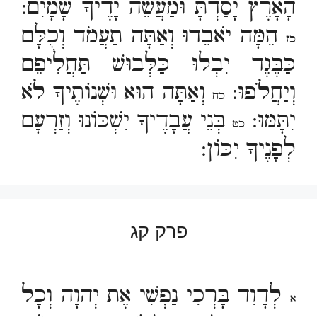
הָאָרֶץ יָסַדְתָּ וּמַעֲשֵׂה יָדֶיךָ שָׁמָיִם:
הֵמָּה יֹאבֵדוּ וְאַתָּה תַעֲמֹד וְכֻלָּם
כז
כַּבֶּגֶד יִבְלוּ כַּלְּבוּשׁ תַּחֲלִיפֵם
וְיַחֲלֹפוּ:
וְאַתָּה הוּא וּשְׁנוֹתֶיךָ לֹא
כח
יִתָּמּוּ:
בְּנֵי עֲבָדֶיךָ יִשְׁכּוֹנוּ וְזַרְעָם
כט
לְפָנֶיךָ יִכּוֹן:
פרק קג
לְדָוִד בָּרְכִי נַפְשִׁי אֶת יְהוָה וְכָל
א