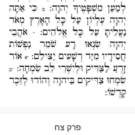
לְמַעַן מִשְׁפָּטֶיךָ יְהוָה:
כִּי אַתָּה
ט
יְהוָה עֶלְיוֹן עַל כָּל הָאָרֶץ מְאֹד
נַעֲלֵיתָ עַל כָּל אֱלֹהִים:
אֹהֲבֵי
י
יְהוָה שִׂנְאוּ רָע שֹׁמֵר נַפְשׁוֹת
חֲסִידָיו מִיַּד רְשָׁעִים יַצִּילֵם:
אוֹר
יא
זָרֻעַ לַצַּדִּיק וּלְיִשְׁרֵי לֵב שִׂמְחָה:
יב
שִׂמְחוּ צַדִּיקִים בַּיהוָה וְהוֹדוּ לְזֵכֶר
קָדְשׁוֹ:
פרק צח