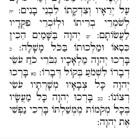
עַל יְרֵאָיו וְצִדְקָתוֹ לִבְנֵי בָנִים:
יח
לְשֹׁמְרֵי בְרִיתוֹ וּלְזֹכְרֵי פִקֻּדָיו
לַעֲשׂוֹתָם:
יְהוָה בַּשָּׁמַיִם הֵכִין
יט
כִּסְאוֹ וּמַלְכוּתוֹ בַּכֹּל מָשָׁלָה:
כ
בָּרְכוּ יְהוָה מַלְאָכָיו גִּבֹּרֵי כֹחַ עֹשֵׂי
דְבָרוֹ לִשְׁמֹעַ בְּקוֹל דְּבָרוֹ:
בָּרְכוּ
כא
יְהוָה כָּל צְבָאָיו מְשָׁרְתָיו עֹשֵׂי
רְצוֹנוֹ:
בָּרְכוּ יְהוָה כָּל מַעֲשָׂיו
כב
בְּכָל מְקֹמוֹת מֶמְשַׁלְתּוֹ בָּרְכִי נַפְשִׁי
אֶת יְהוָה: