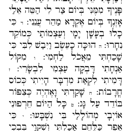
פָּנֶיךָ מִמֶּנִּי בְּיוֹם צַר לִי הַטֵּה אֵלַי
אָזְנֶךָ בְּיוֹם אֶקְרָא מַהֵר עֲנֵנִי:
כִּי
ד
כָלוּ בְעָשָׁן יָמָי וְעַצְמוֹתַי כְּמוֹקֵד
נִחָרוּ:
הוּכָּה כָעֵשֶׂב וַיִּבַשׁ לִבִּי כִּי
ה
שָׁכַחְתִּי מֵאֲכֹל לַחְמִי:
מִקּוֹל
ו
אַנְחָתִי דָּבְקָה עַצְמִי לִבְשָׂרִי:
ז
דָּמִיתִי לִקְאַת מִדְבָּר הָיִיתִי כְּכוֹס
חֳרָבוֹת:
שָׁקַדְתִּי וָאֶהְיֶה כְּצִפּוֹר
ח
בּוֹדֵד עַל גָּג:
כָּל הַיּוֹם חֵרְפוּנִי
ט
אוֹיְבָי מְהוֹלָלַי בִּי נִשְׁבָּעוּ:
כִּי
י
אֵפֶר כַּלֶּחֶם אָכָלְתִּי וְשִׁקֻּוַי בִּבְכִי