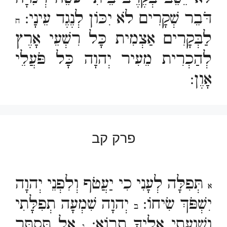
דֹּבֵר שְׁקָרִים לֹא יִכּוֹן לְנֶגֶד עֵינָי:
ח
לַבְּקָרִים אַצְמִית כָּל רִשְׁעֵי אָרֶץ
לְהַכְרִית מֵעִיר יְהוָה כָּל פֹּעֲלֵי
אָוֶן:
פרק קב
תְּפִלָּה לְעָנִי כִי יַעֲטֹף וְלִפְנֵי יְהוָה
א
יִשְׁפֹּךְ שִׂיחוֹ:
יְהוָה שִׁמְעָה תְפִלָּתִי
ב
וְשַׁוְעָתִי אֵלֶיךָ תָבוֹא:
אַל תַּסְתֵּר
ג