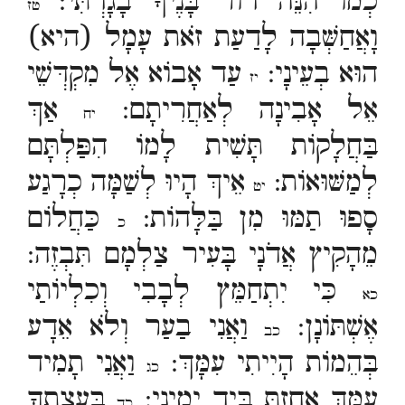
כְמוֹ הִנֵּה דוֹר בָּנֶיךָ בָגָדְתִּי:
טז
וָאֲחַשְּׁבָה לָדַעַת זֹאת עָמָל (היא)
הוּא בְעֵינָי:
עַד אָבוֹא אֶל מִקְדְּשֵׁי
יז
אֵל אָבִינָה לְאַחֲרִיתָם:
אַךְ
יח
בַּחֲלָקוֹת תָּשִׁית לָמוֹ הִפַּלְתָּם
לְמַשּׁוּאוֹת:
אֵיךְ הָיוּ לְשַׁמָּה כְרָגַע
יט
סָפוּ תַמּוּ מִן בַּלָּהוֹת:
כַּחֲלוֹם
כ
מֵהָקִיץ אֲדֹנָי בָּעִיר צַלְמָם תִּבְזֶה:
כִּי יִתְחַמֵּץ לְבָבִי וְכִלְיוֹתַי
כא
אֶשְׁתּוֹנָן:
וַאֲנִי בַעַר וְלֹא אֵדָע
כב
בְּהֵמוֹת הָיִיתִי עִמָּךְ:
וַאֲנִי תָמִיד
כג
עִמָּךְ אָחַזְתָּ בְּיַד יְמִינִי:
בַּעֲצָתְךָ
כד