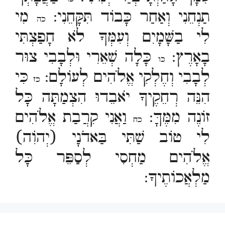
תַנְחֵנִי וְאַחַר כָּבוֹד תִּקָּחֵנִי:
מִי
כה
לִי בַשָּׁמָיִם וְעִמְּךָ לֹא חָפַצְתִּי
בָאָרֶץ:
כָּלָה שְׁאֵרִי וּלְבָבִי צוּר
כו
לְבָבִי וְחֶלְקִי אֱלֹהִים לְעוֹלָם:
כִּי
כז
הִנֵּה רְחֵקֶיךָ יֹאבֵדוּ הִצְמַתָּה כָּל
זוֹנֶה מִמֶּךָּ:
וַאֲנִי קִרֲבַת אֱלֹהִים
כח
לִי טוֹב שַׁתִּי בַּאדֹנָי (יְהוִֹה)
אֱלֹהִים מַחְסִי לְסַפֵּר כָּל
מַלְאֲכוֹתֶיךָ: