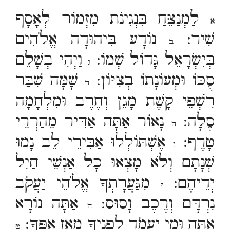
לַמְנַצֵּחַ בִּנְגִינֹת מִזְמוֹר לְאָסָף
א
שִׁיר:
נוֹדָע בִּיהוּדָה אֱלֹהִים
ב
בְּיִשְׂרָאֵל גָּדוֹל שְׁמוֹ:
וַיְהִי בְשָׁלֵם
ג
סֻכּוֹ וּמְעוֹנָתוֹ בְצִיּוֹן:
שָׁמָּה שִׁבַּר
ד
רִשְׁפֵי קָשֶׁת מָגֵן וְחֶרֶב וּמִלְחָמָה
סֶלָה:
נָאוֹר אַתָּה אַדִּיר מֵהַרְרֵי
ה
טָרֶף:
אֶשְׁתּוֹלְלוּ אַבִּירֵי לֵב נָמוּ
ו
שְׁנָתָם וְלֹא מָצְאוּ כָל אַנְשֵׁי חַיִל
יְדֵיהֶם:
מִגַּעֲרָתְךָ אֱלֹהֵי יַעֲקֹב
ז
נִרְדָּם וְרֶכֶב וָסוּס:
אַתָּה נוֹרָא
ח
אַתָּה וּמִי יַעֲמֹד לְפָנֶיךָ מֵאָז אַפֶּךָ:
ט