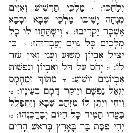
יְלַחֵכוּ:
מַלְכֵי תַרְשִׁישׁ וְאִיִּים
י
מִנְחָה יָשִׁיבוּ מַלְכֵי שְׁבָא וּסְבָא
אֶשְׁכָּר יַקְרִיבוּ:
וְיִשְׁתַּחֲווּ לוֹ כָל
יא
מְלָכִים כָּל גּוֹיִם יַעַבְדוּהוּ:
כִּי
יב
יַצִּיל אֶבְיוֹן מְשַׁוֵּעַ וְעָנִי וְאֵין עֹזֵר
לוֹ:
יָחֹס עַל דַּל וְאֶבְיוֹן וְנַפְשׁוֹת
יג
אֶבְיוֹנִים יוֹשִׁיעַ:
מִתּוֹךְ וּמֵחָמָס
יד
יִגְאַל נַפְשָׁם וְיֵיקַר דָּמָם בְּעֵינָיו:
טו
וִיחִי וְיִתֶּן לוֹ מִזְּהַב שְׁבָא וְיִתְפַּלֵּל
בַּעֲדוֹ תָמִיד כָּל הַיּוֹם יְבָרֲכֶנְהוּ:
טז
יְהִי פִסַּת בַּר בָּאָרֶץ בְּרֹאשׁ הָרִים