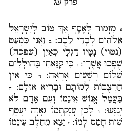
פרק עג
מִזְמוֹר לְאָסָף אַךְ טוֹב לְיִשְׂרָאֵל
א
אֱלֹהִים לְבָרֵי לֵבָב:
וַאֲנִי כִּמְעַט
ב
(נטוי) נָטָיוּ רַגְלָי כְּאַיִן (שפכה)
שֻׁפְּכוּ אֲשֻׁרָי:
כִּי קִנֵּאתִי בַּהוֹלְלִים
ג
שְׁלוֹם רְשָׁעִים אֶרְאֶה:
כִּי אֵין
ד
חַרְצֻבּוֹת לְמוֹתָם וּבָרִיא אוּלָם:
ה
בַּעֲמַל אֱנוֹשׁ אֵינֵמוֹ וְעִם אָדָם לֹא
יְנֻגָּעוּ:
לָכֵן עֲנָקַתְמוֹ גַאֲוָה יַעֲטָף
ו
שִׁית חָמָס לָמוֹ:
יָצָא מֵחֵלֶב עֵינֵמוֹ
ז