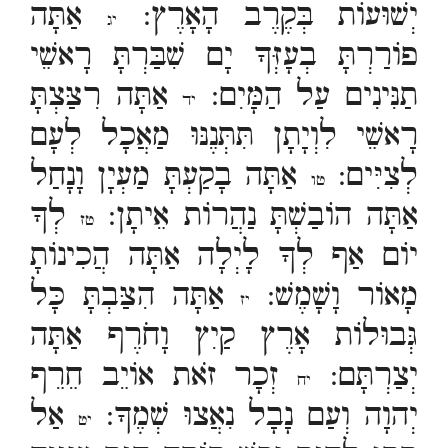
יְשׁוּעוֹת בְּקֶרֶב הָאָרֶץ:
אַתָּה
יג
פוֹרַרְתָּ בְעָזְּךָ יָם שִׁבַּרְתָּ רָאשֵׁי
תַנִּינִים עַל הַמָּיִם:
אַתָּה רִצַּצְתָּ
יד
רָאשֵׁי לִוְיָתָן תִּתְּנֶנּוּ מַאֲכָל לְעָם
לְצִיִּים:
אַתָּה בָקַעְתָּ מַעְיָן וָנָחַל
טו
אַתָּה הוֹבַשְׁתָּ נַהֲרוֹת אֵיתָן:
לְךָ
טז
יוֹם אַף לְךָ לָיְלָה אַתָּה הֲכִינוֹתָ
מָאוֹר וָשָׁמֶשׁ:
אַתָּה הִצַּבְתָּ כָּל
יז
גְּבוּלוֹת אָרֶץ קַיִץ וָחֹרֶף אַתָּה
יְצַרְתָּם:
זְכָר זֹאת אוֹיֵב חֵרֵף
יח
יְהוָה וְעַם נָבָל נִאֲצוּ שְׁמֶךָ:
אַל
יט