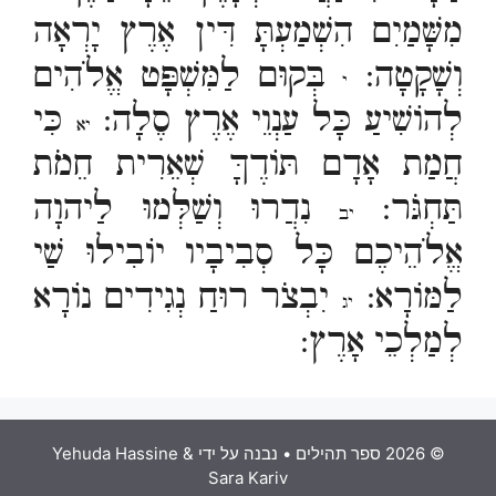
מִשָּׁמַיִם הִשְׁמַעְתָּ דִּין אֶרֶץ יָרְאָה
וְשָׁקָטָה:
בְּקוּם לַמִּשְׁפָּט אֱלֹהִים
י
לְהוֹשִׁיעַ כָּל עַנְוֵי אֶרֶץ סֶלָה:
כִּי
יא
חֲמַת אָדָם תּוֹדֶךָּ שְׁאֵרִית חֵמֹת
תַּחְגֹּר:
נִדֲרוּ וְשַׁלְּמוּ לַיהוָה
יב
אֱלֹהֵיכֶם כָּל סְבִיבָיו יוֹבִילוּ שַׁי
לַמּוֹרָא:
יִבְצֹר רוּחַ נְגִידִים נוֹרָא
יג
לְמַלְכֵי אָרֶץ:
© 2026 ספר תהילים
• נבנה על ידי
Yehuda Hassine &
Sara Kariv