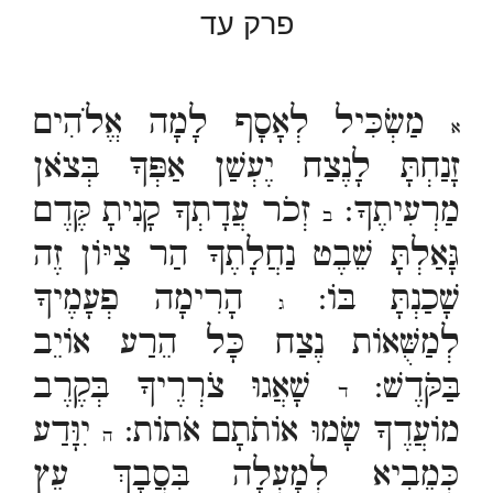
פרק עד
מַשְׂכִּיל לְאָסָף לָמָה אֱלֹהִים
א
זָנַחְתָּ לָנֶצַח יֶעְשַׁן אַפְּךָ בְּצֹאן
מַרְעִיתֶךָ:
זְכֹר עֲדָתְךָ קָנִיתָ קֶּדֶם
ב
גָּאַלְתָּ שֵׁבֶט נַחֲלָתֶךָ הַר צִיּוֹן זֶה
שָׁכַנְתָּ בּוֹ:
הָרִימָה פְעָמֶיךָ
ג
לְמַשֻּׁאוֹת נֶצַח כָּל הֵרַע אוֹיֵב
בַּקֹּדֶשׁ:
שָׁאֲגוּ צֹרְרֶיךָ בְּקֶרֶב
ד
מוֹעֲדֶךָ שָׂמוּ אוֹתֹתָם אֹתוֹת:
יִוָּדַע
ה
כְּמֵבִיא לְמָעְלָה בִּסֲבָךְ עֵץ