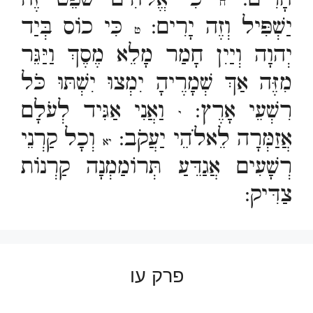
ח
יַשְׁפִּיל וְזֶה יָרִים:
כִּי כוֹס בְּיַד
ט
יְהוָה וְיַיִן חָמַר מָלֵא מֶסֶךְ וַיַּגֵּר
מִזֶּה אַךְ שְׁמָרֶיהָ יִמְצוּ יִשְׁתּוּ כֹּל
רִשְׁעֵי אָרֶץ:
וַאֲנִי אַגִּיד לְעֹלָם
י
אֲזַמְּרָה לֵאלֹהֵי יַעֲקֹב:
וְכָל קַרְנֵי
יא
רְשָׁעִים אֲגַדֵּעַ תְּרוֹמַמְנָה קַרְנוֹת
צַדִּיק:
פרק עו