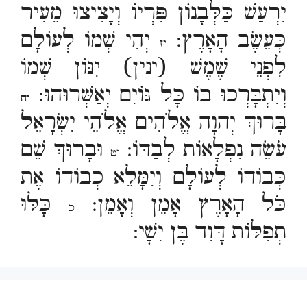
יִרְעַשׁ כַּלְּבָנוֹן פִּרְיוֹ וְיָצִיצוּ מֵעִיר
כְּעֵשֶׂב הָאָרֶץ:
יְהִי שְׁמוֹ לְעוֹלָם
יז
לִפְנֵי שֶׁמֶשׁ (ינין) יִנּוֹן שְׁמוֹ
וְיִתְבָּרְכוּ בוֹ כָּל גּוֹיִם יְאַשְּׁרוּהוּ:
יח
בָּרוּךְ יְהוָה אֱלֹהִים אֱלֹהֵי יִשְׂרָאֵל
עֹשֵׂה נִפְלָאוֹת לְבַדּוֹ:
וּבָרוּךְ שֵׁם
יט
כְּבוֹדוֹ לְעוֹלָם וְיִמָּלֵא כְבוֹדוֹ אֶת
כֹּל הָאָרֶץ אָמֵן וְאָמֵן:
כָּלּוּ
כ
תְפִלּוֹת דָּוִד בֶּן יִשָׁי: