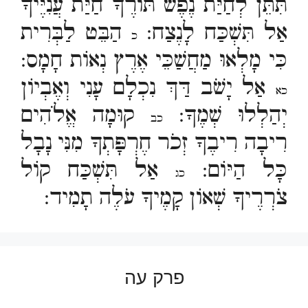
תִּתֵּן לְחַיַּת נֶפֶשׁ תּוֹרֶךָ חַיַּת עֲנִיֶּיךָ
אַל תִּשְׁכַּח לָנֶצַח:
הַבֵּט לַבְּרִית
כ
כִּי מָלְאוּ מַחֲשַׁכֵּי אֶרֶץ נְאוֹת חָמָס:
אַל יָשֹׁב דַּךְ נִכְלָם עָנִי וְאֶבְיוֹן
כא
יְהַלְלוּ שְׁמֶךָ:
קוּמָה אֱלֹהִים
כב
רִיבָה רִיבֶךָ זְכֹר חֶרְפָּתְךָ מִנִּי נָבָל
כָּל הַיּוֹם:
אַל תִּשְׁכַּח קוֹל
כג
צֹרְרֶיךָ שְׁאוֹן קָמֶיךָ עֹלֶה תָמִיד:
פרק עה