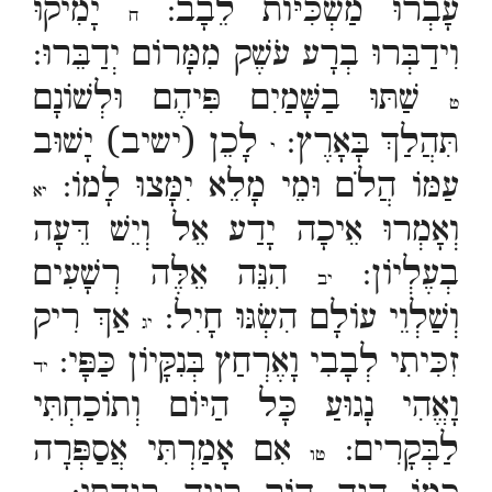
עָבְרוּ מַשְׂכִּיּוֹת לֵבָב:
יָמִיקוּ
ח
וִידַבְּרוּ בְרָע עֹשֶׁק מִמָּרוֹם יְדַבֵּרוּ:
שַׁתּוּ בַשָּׁמַיִם פִּיהֶם וּלְשׁוֹנָם
ט
תִּהֲלַךְ בָּאָרֶץ:
לָכֵן (ישיב) יָשׁוּב
י
עַמּוֹ הֲלֹם וּמֵי מָלֵא יִמָּצוּ לָמוֹ:
יא
וְאָמְרוּ אֵיכָה יָדַע אֵל וְיֵשׁ דֵּעָה
בְעֶלְיוֹן:
הִנֵּה אֵלֶּה רְשָׁעִים
יב
וְשַׁלְוֵי עוֹלָם הִשְׂגּוּ חָיִל:
אַךְ רִיק
יג
זִכִּיתִי לְבָבִי וָאֶרְחַץ בְּנִקָּיוֹן כַּפָּי:
יד
וָאֱהִי נָגוּעַ כָּל הַיּוֹם וְתוֹכַחְתִּי
לַבְּקָרִים:
אִם אָמַרְתִּי אֲסַפְּרָה
טו