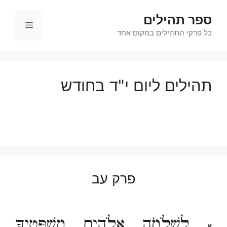
דלג
ספר תהילים
תוכן
תפריט
כל פרקי התהילים במקום אחד
תהילים ליום י"ד בחודש
פרק עב
לִשְׁלֹמֹה אֱלֹהִים מִשְׁפָּטֶיךָ
א