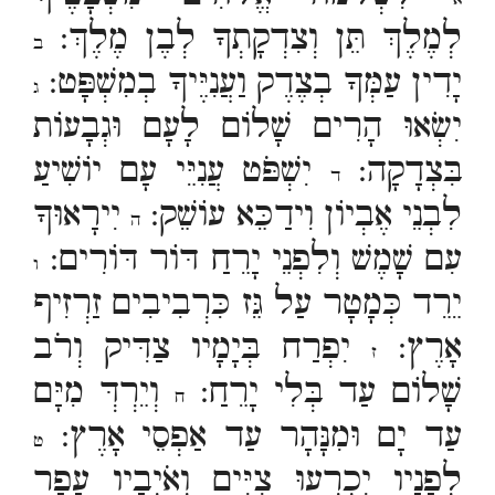
לְמֶלֶךְ תֵּן וְצִדְקָתְךָ לְבֶן מֶלֶךְ:
ב
יָדִין עַמְּךָ בְצֶדֶק וַעֲנִיֶּיךָ בְמִשְׁפָּט:
ג
יִשְׂאוּ הָרִים שָׁלוֹם לָעָם וּגְבָעוֹת
בִּצְדָקָה:
יִשְׁפֹּט עֲנִיֵּי עָם יוֹשִׁיעַ
ד
לִבְנֵי אֶבְיוֹן וִידַכֵּא עוֹשֵׁק:
יִירָאוּךָ
ה
עִם שָׁמֶשׁ וְלִפְנֵי יָרֵחַ דּוֹר דּוֹרִים:
ו
יֵרֵד כְּמָטָר עַל גֵּז כִּרְבִיבִים זַרְזִיף
אָרֶץ:
יִפְרַח בְּיָמָיו צַדִּיק וְרֹב
ז
שָׁלוֹם עַד בְּלִי יָרֵחַ:
וְיֵרְדְּ מִיָּם
ח
עַד יָם וּמִנָּהָר עַד אַפְסֵי אָרֶץ:
ט
לְפָנָיו יִכְרְעוּ צִיִּים וְאֹיְבָיו עָפָר