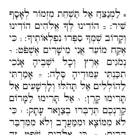
לַמְנַצֵּחַ אַל תַּשְׁחֵת מִזְמוֹר לְאָסָף
א
שִׁיר:
הוֹדִינוּ לְּךָ אֱלֹהִים הוֹדִינוּ
ב
וְקָרוֹב שְׁמֶךָ סִפְּרוּ נִפְלְאוֹתֶיךָ:
כִּי
ג
אֶקַּח מוֹעֵד אֲנִי מֵישָׁרִים אֶשְׁפֹּט:
ד
נְמֹגִים אֶרֶץ וְכָל יֹשְׁבֶיהָ אָנֹכִי
תִכַּנְתִּי עַמּוּדֶיהָ סֶּלָה:
אָמַרְתִּי
ה
לַהוֹלְלִים אַל תָּהֹלּוּ וְלָרְשָׁעִים אַל
תָּרִימוּ קָרֶן:
אַל תָּרִימוּ לַמָּרוֹם
ו
קַרְנְכֶם תְּדַבְּרוּ בְצַוָּאר עָתָק:
כִּי
ז
לֹא מִמּוֹצָא וּמִמַּעֲרָב וְלֹא מִמִּדְבַּר
הָרִים:
כִּי אֱלֹהִים שֹׁפֵט זֶה