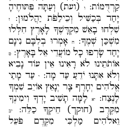
קַרְדֻּמּוֹת:
(ועת) וְעַתָּה פִּתּוּחֶיהָ
ו
יָּחַד בְּכַשִּׁיל וְכֵילַפֹּת יַהֲלֹמוּן:
ז
שִׁלְחוּ בָאֵשׁ מִקְדָּשֶׁךָ לָאָרֶץ חִלְּלוּ
מִשְׁכַּן שְׁמֶךָ:
אָמְרוּ בְלִבָּם נִינָם
ח
יָחַד שָׂרְפוּ כָל מוֹעֲדֵי אֵל בָּאָרֶץ:
ט
אוֹתֹתֵינוּ לֹא רָאִינוּ אֵין עוֹד נָבִיא
וְלֹא אִתָּנוּ יֹדֵעַ עַד מָה:
עַד מָתַי
י
אֱלֹהִים יְחָרֶף צָר יְנָאֵץ אוֹיֵב שִׁמְךָ
לָנֶצַח:
לָמָּה תָשִׁיב יָדְךָ וִימִינֶךָ
יא
מִקֶּרֶב (חוקך) חֵיקְךָ כַלֵּה:
יב
וֵאלֹהִים מַלְכִּי מִקֶּדֶם פֹּעֵל