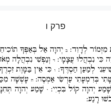
פרק ו
ית מִזְמוֹר לְדָוִד:
יְהוָה אַל בְּאַפְּךָ תוֹכִיחֵנִ
ב
ָה כִּי נִבְהֲלוּ עֲצָמָי:
וְנַפְשִׁי נִבְהֲלָה מְ
ד
ִיעֵנִי לְמַעַן חַסְדֶּךָ:
כִּי אֵין בַּמָּוֶת זִכְרֶך
ו
ָּתִי בְּדִמְעָתִי עַרְשִׂי אַמְסֶה:
עָשְׁשָׁה מִכּ
ח
י שָׁמַע יְהוָה קוֹל בִּכְיִי:
שָׁמַע יְהוָה תְּחִנָּת
י
ֹשׁוּ רָגַע: