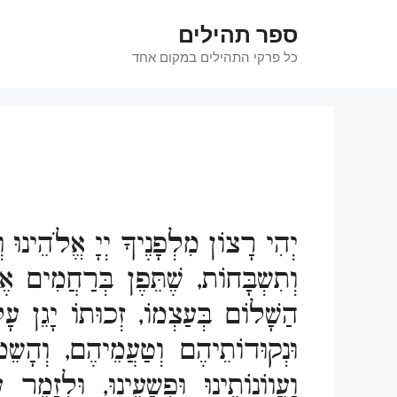
דלג
ספר תהילים
תוכן
כל פרקי התהילים במקום אחד
יְהִי רָצוֹן מִלְפָנֶיךָ יְיָ אֱלֹהֵינוּ 
וְתִשְבָּחוֹת, שֶׁתֵּפֶן בְּרַחֲמִים 
הַשָׁלוֹם בְּעַצְמוֹ, זְכוּתוֹ יָגֵן עָ
וּנְקוּדוֹתֵיהֶם וְטַעֲמֵיהֶם, וְהָ
וַעֲווֹנוֹתֵינוּ וּפְשָעֵינוּ, וּלְז