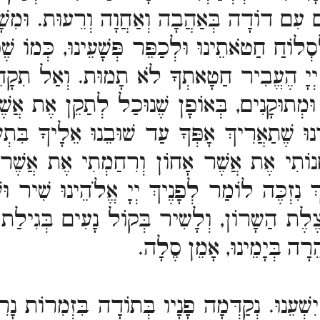
ים עִם דוֹדָה בְּאַהֲבָה וְאַחֲוָה וְרֵעוּת. וּמִשָׁ
ְלִסְלוֹחַ חַטֹאתֵינוּ וּלְכַפֵּר פְּשָׁעֵינוּ, כְּמוֹ 
 יְיָ הֶעֱבִיר חַטָאתְךָ לֹא תָמוּת. וְאַל תִקָחֵנ
וּמְתוּקָנִים, בְּאוֹפָן שֶׁנוּכַל לְתַקֵן אֶת אֲשֶׁ
דֵנוּ שֶׁתַאֲרִיךְ אָפְּךָ עַד שׁוּבֵנוּ אֵלָיךָ בִּ
חַנוֹתִי אֶת אֲשֶׁר אָחוֹן וְרִחַמְתִי אֶת אֲשֶׁר 
ְ נִזְכֶּה לוֹמַר לְפָנֶיךְ יְיָ אֱלֹהֵינוּ שִׁיר ו
ת הַשָרוֹן, וְלָשִיר בְּקוֹל נָעִים בְּגִילַת וְ
רָה בְּיָמֵינוּ, אָמֵן סֶלָה.
ִשְׁעֵנוּ. נְקַדְּמָה פָנָיו בְּתוֹדָה בִּזְמִרוֹת נָר