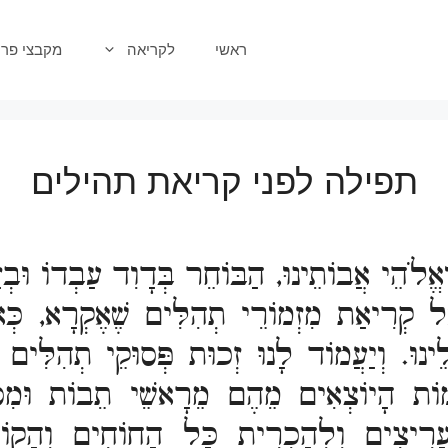
ראשי
לקריאה
מקבצי פרק
תפילה לפני קריאת תהילים
וְאֱלֹהֵי אֲבוֹתֵינוּ, הַבּוֹחֵר בְּדָוִד עַבְדוֹ וּבְ
אֶל קְרִיאַת מִזְמוֹרֵי תְהִלִּים שֶׁאֶקְרָא, כּ
לֵינוּ. וְיַעֲמוֹד לָנוּ זְכוּת פְּסוּקֵי תְהִלִּים
שֵמוֹת הָיוֹצְאִים מֵהֶם מֵרָאשֵׁי תֵבוֹת וּמִס
ַמֵר עָרִיצִים וְלְהַכְרִית כָּל הַחוֹחִים וְהַק