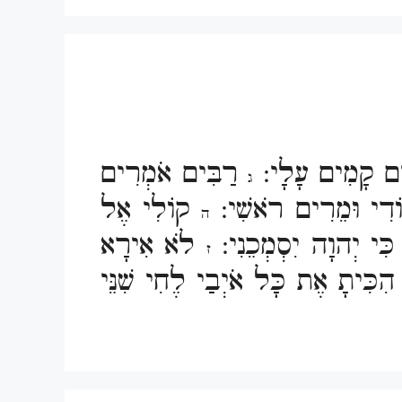
ים קָמִים עָלָי:
רַבִּים אֹמְרִים
ג
וֹדִי וּמֵרִים רֹאשִׁי:
קוֹלִי אֶל
ה
 כִּי יְהוָה יִסְמְכֵנִי:
לֹא אִירָא
ז
ִכִּיתָ אֶת כָּל אֹיְבַי לֶחִי שִׁנֵּי