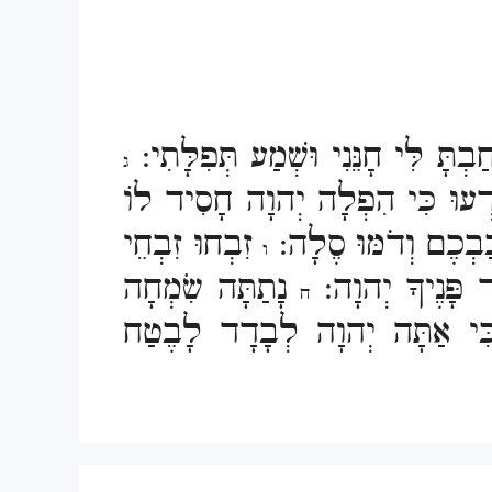
ְתָּ לִּי חָנֵּנִי וּשְׁמַע תְּפִלָּתִי:
ג
ְעוּ כִּי הִפְלָה יְהוָה חָסִיד לוֹ
ַּבְכֶם וְדֹמּוּ סֶלָה:
זִבְחוּ זִבְחֵי
ו
 פָּנֶיךָ יְהוָה:
נָתַתָּה שִׂמְחָה
ח
ן כִּי אַתָּה יְהוָה לְבָדָד לָבֶטַח