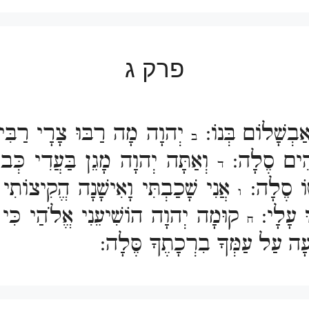
פרק ג
ַבְשָׁלוֹם בְּנוֹ:
יְהוָה מָה רַבּוּ צָרָי רַבִּ
ב
לֹהִים סֶלָה:
וְאַתָּה יְהוָה מָגֵן בַּעֲדִי כְּב
ד
שׁוֹ סֶלָה:
אֲנִי שָׁכַבְתִּי וָאִישָׁנָה הֱקִיצוֹתִי
ו
ּ עָלָי:
קוּמָה יְהוָה הוֹשִׁיעֵנִי אֱלֹהַי כִּי ה
ח
ָה עַל עַמְּךָ בִרְכָתֶךָ סֶּלָה: