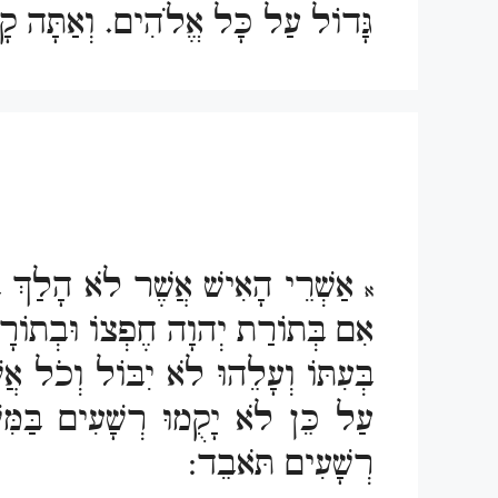
גָּדוֹל עַל כָּל אֱלֹהִים. וְאַתָּה קָדו
אַשְׁרֵי הָאִישׁ אֲשֶׁר לֹא הָלַךְ ב
א
אִם בְּתוֹרַת יְהוָה חֶפְצוֹ וּבְתוֹרָת
בְּעִתּוֹ וְעָלֵהוּ לֹא יִבּוֹל וְכֹל אֲ
עַל כֵּן לֹא יָקֻמוּ רְשָׁעִים בַּמִּש
רְשָׁעִים תֹּאבֵד: