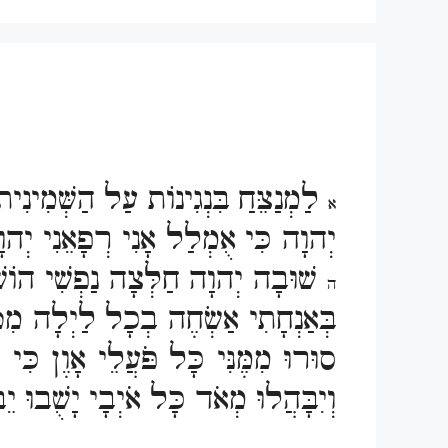
לַמְנַצֵּחַ בִּנְגִינוֹת עַל הַשְּׁמִינִ
א
יְהוָה כִּי אֻמְלַל אָנִי רְפָאֵנִי יְהו
שׁוּבָה יְהוָה חַלְּצָה נַפְשִׁי הוֹשׁ
ה
בְּאַנְחָתִי אַשְׂחֶה בְכָל לַיְלָה מִט
סוּרוּ מִמֶּנִּי כָּל פֹּעֲלֵי אָוֶן כִּ
וְיִבָּהֲלוּ מְאֹד כָּל אֹיְבָי יָשֻׁבוּ יֵב