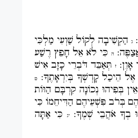
י:
הַקְשִׁיבָה לְקוֹל שַׁוְעִי מַלְכִּי
ג
ֲצַפֶּה:
כִּי לֹא אֵל חָפֵץ רֶשַׁע
ה
י אָוֶן:
תְּאַבֵּד דֹּבְרֵי כָזָב אִישׁ
ז
 אֶל הֵיכַל קָדְשְׁךָ בְּיִרְאָתֶךָ:
ט
ֵין בְּפִיהוּ נְכוֹנָה קִרְבָּם הַוּוֹת
ֶם בְּרֹב פִּשְׁעֵיהֶם הַדִּיחֵמוֹ כִּי
צוּ בְךָ אֹהֲבֵי שְׁמֶךָ:
כִּי אַתָּה
יג