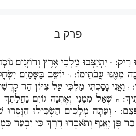
פרק ב
ּוּ רִיק:
יִתְיַצְּבוּ מַלְכֵי אֶרֶץ וְרוֹזְנִים נוֹס
ב
כָה מִמֶּנּוּ עֲבֹתֵימוֹ:
יוֹשֵׁב בַּשָּׁמַיִם יִשְׂח
ד
ֹ:
וַאֲנִי נָסַכְתִּי מַלְכִּי עַל צִיּוֹן הַר קָדְשִׁ
ו
ִּיךָ:
שְׁאַל מִמֶּנִּי וְאֶתְּנָה גוֹיִם נַחֲלָתֶךָ 
ח
פְּצֵם:
וְעַתָּה מְלָכִים הַשְׂכִּילוּ הִוָּסְרוּ 
י
 בַר פֶּן יֶאֱנַף וְתֹאבְדוּ דֶרֶךְ כִּי יִבְעַר כִּמְ