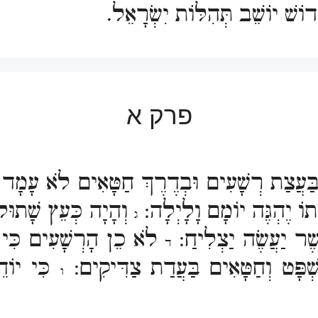
ֹשׁ יוֹשֵׁב תְּהִלּוֹת יִשְׂרָאֵל.
פרק א
ַּעֲצַת רְשָׁעִים וּבְדֶרֶךְ חַטָּאִים לֹא עָמָד
וֹ יֶהְגֶּה יוֹמָם וָלָיְלָה:
וְהָיָה כְּעֵץ שָׁתוּל ע
ג
שֶׁר יַעֲשֶׂה יַצְלִיחַ:
לֹא כֵן הָרְשָׁעִים כִּי אִ
ד
ְׁפָּט וְחַטָּאִים בַּעֲדַת צַדִּיקִים:
כִּי יוֹדֵ
ו