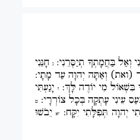
י וְאַל בַּחֲמָתְךָ תְיַסְּרֵנִי:
חָנֵּנִי
ג
אֹד (ואת) וְאַתָּה יְהוָה עַד מָתָי:
ָ בִּשְׁאוֹל מִי יוֹדֶה לָּךְ:
יָגַעְתִּי
ז
ַעַס עֵינִי עָתְקָה בְּכָל צוֹרְרָי:
ט
ִי יְהוָה תְּפִלָּתִי יִקָּח:
יֵבֹשׁוּ
יא