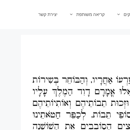
ים
קריאה משותפת
יצירת קשר
זַרְעוֹ אַחֲרָיו, וְהַבּוֹחֵר בְּשִירוֹת
ְאִלוּ אֳמָרָם דָוִד הַמֶלֶךְ עָלָיו
 וּזְכוּת תֵבוֹתֵיהֶם וְאוֹתִיוֹתֵיהֶם
וֹפֵי תֵבוֹת, לְכַפֵּר חַטֹאתֵינוּ
וֹצִים הַסוֹבְבִים אֶת הַשׁוֹשַׁנָה