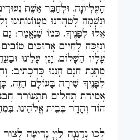
הָעֶלְיוֹנָה, וּלְחַבֵּר אֵשֶׁת נְעוּרִ
וּנְשָׁמָה לְטַהֲרֵנוּ מֵעֲווֹנוֹתֵינוּ ו
אֵלוּ לְפָנֶיךָ, כּמוֹ שֶׁנֶאֱמַר: גַם
וְנִזְכֶּה לְחַיִים אֲרוּכִּים טוֹבִים 
עָלָיו הַשָׁלוֹם, יָגֵן עָלֵינוּ וּבַעֲ
מַתְנָת חִנָם חָנֵנוּ כְּדִכְתִיב: וְ
לְפָנֶיךָ שִׁירָה בָּעוֹלָם הַזֶה, כָּך
אֲמִירַת תְהִלִים תִתְעוֹרֵר חֲבַצֶלֶ
הוֹד וְהָדָר בְּבֵית אֱלֹהֵינוּ, בִּמְהֵ
לְכוּ נְרַנְּנָה לַיְיָ נָרִיעָה לְצוּר י