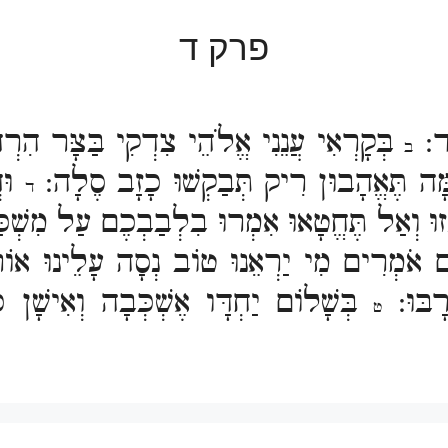
פרק ד
וִד:
בְּקָרְאִי עֲנֵנִי אֱלֹהֵי צִדְקִי בַּצָּר הִרְחַב
ב
ָּה תֶּאֱהָבוּן רִיק תְּבַקְשׁוּ כָזָב סֶלָה:
וּד
ד
וּ וְאַל תֶּחֱטָאוּ אִמְרוּ בִלְבַבְכֶם עַל מִשְׁכ
 אֹמְרִים מִי יַרְאֵנוּ טוֹב נְסָה עָלֵינוּ אוֹר
רָבּוּ:
בְּשָׁלוֹם יַחְדָּו אֶשְׁכְּבָה וְאִישָׁ
ט