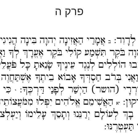
פרק ה
 לְדָוִד:
אֲמָרַי הַאֲזִינָה יְהוָה בִּינָה הֲגִיגִ
ב
ָה בֹּקֶר תִּשְׁמַע קוֹלִי בֹּקֶר אֶעֱרָךְ לְךָ וַא
בוּ הוֹלְלִים לְנֶגֶד עֵינֶיךָ שָׂנֵאתָ כָּל פֹּעֲלֵ
אֲנִי בְּרֹב חַסְדְּךָ אָבוֹא בֵיתֶךָ אֶשְׁתַּחֲוֶה
וֹרְרָי (הושר) הַיְשַׁר לְפָנַי דַּרְכֶּךָ:
כִּי א
י
יקוּן:
הַאֲשִׁימֵם אֱלֹהִים יִפְּלוּ מִמֹּעֲצוֹתֵיה
יא
בָךְ לְעוֹלָם יְרַנֵּנוּ וְתָסֵךְ עָלֵימוֹ וְיַעְלְ
תַּעְטְרֶנּוּ: