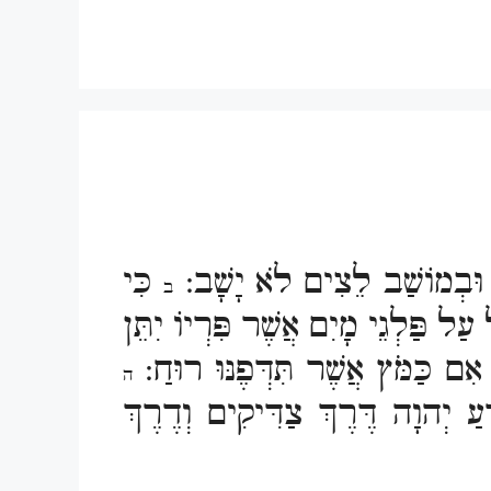
 וּבְמוֹשַׁב לֵצִים לֹא יָשָׁב:
כִּי
ב
ַל פַּלְגֵי מָיִם אֲשֶׁר פִּרְיוֹ יִתֵּן
ם כַּמֹּץ אֲשֶׁר תִּדְּפֶנּוּ רוּחַ:
ה
עַ יְהוָה דֶּרֶךְ צַדִּיקִים וְדֶרֶךְ