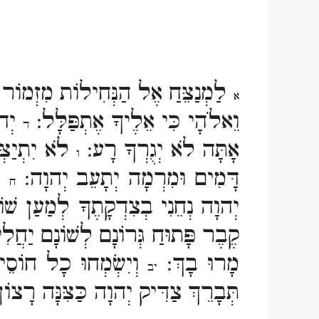
לַמְנַצֵּחַ אֶל הַנְּחִילוֹת מִזְמוֹר
א
וֵאלֹהָי כִּי אֵלֶיךָ אֶתְפַּלָּל:
יְהו
ד
אָתָּה לֹא יְגֻרְךָ רָע:
לֹא יִתְיַצְּ
ו
דָּמִים וּמִרְמָה יְתָעֵב יְהוָה:
וַ
ח
יְהוָה נְחֵנִי בְצִדְקָתֶךָ לְמַעַן שׁ
קֶבֶר פָּתוּחַ גְּרוֹנָם לְשׁוֹנָם יַחֲלִ
מָרוּ בָךְ:
וְיִשְׂמְחוּ כָל חוֹסֵי 
יב
תְּבָרֵךְ צַדִּיק יְהוָה כַּצִּנָּה רָצוֹן 