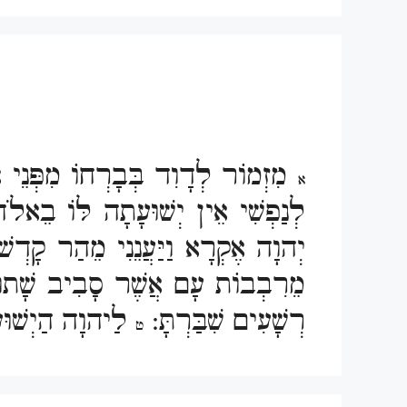
מִזְמוֹר לְדָוִד בְּבָרְחוֹ מִפְּנֵי א
א
לְנַפְשִׁי אֵין יְשׁוּעָתָה לּוֹ בֵא
יְהוָה אֶקְרָא וַיַּעֲנֵנִי מֵהַר קָדְ
מֵרִבְבוֹת עָם אֲשֶׁר סָבִיב שָׁתו
רְשָׁעִים שִׁבַּרְתָּ:
לַיהוָה הַיְשׁוּע
ט