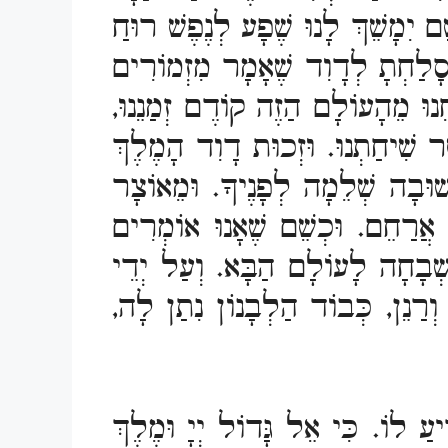
ם יִמָשֵׁךְ לָנוּ שֶׁפָע לְנֶפֶשׁ רוּחַ
שֶׁסָלַחְתָ לְדָוִד שֶׁאָמָר מִזְמוֹרִים
וּ מֵהָעוֹלָם הַזֶה קוֹדֶם זְמַנֵנוּ,
ר שִׁיחַתְנוּ. וּזְכוּת דָוִד הָמֶלֶךְ
תְשוּבָה שְׁלֵמָה לְפָנֶיךָ. וּמֵאוֹצָר
אֲרַחֵם. וּכְשֵׁם שֶׁאָנוּ אוֹמְרִים
ּשְׁבָחָה לָעוֹלָם הַבָּא. וְעַל יְדֵי
רַנֵן, כְּבוֹד הַלְבָנוֹן נִתַן לָה,
ִיעַ לוֹ. כִּי אֵל גָּדוֹל יְיָ וּמֶלֶךְ