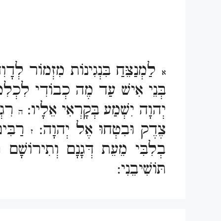
לַמְנַצֵּחַ בִּנְגִינוֹת מִזְמוֹר לְדָ
א
בְּנֵי אִישׁ עַד מֶה כְבוֹדִי לִכְלִמ
יְהוָה יִשְׁמַע בְּקָרְאִי אֵלָיו:
רִגְז
ה
צֶדֶק וּבִטְחוּ אֶל יְהוָה:
רַבִּים
ז
בְלִבִּי מֵעֵת דְּגָנָם וְתִירוֹשָׁם 
תּוֹשִׁיבֵנִי: