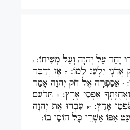
ְדוּ יָחַד עַל יְהוָה וְעַל מְשִׁיחוֹ:
ג
ָק אֲדֹנָי יִלְעַג לָמוֹ:
אָז יְדַבֵּר
ה
י:
אֲסַפְּרָה אֶל חֹק יְהוָה אָמַר
ז
וַאֲחֻזָּתְךָ אַפְסֵי אָרֶץ:
תְּרֹעֵם
ט
שֹׁפְטֵי אָרֶץ:
עִבְדוּ אֶת יְהוָה
יא
עַט אַפּוֹ אַשְׁרֵי כָּל חוֹסֵי בוֹ: