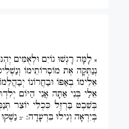
לָמָּה רָגְשׁוּ גוֹיִם וּלְאֻמִּים יֶהְג
א
נְנַתְּקָה אֶת מוֹסְרוֹתֵימוֹ וְנַשְׁלִי
אֵלֵימוֹ בְאַפּוֹ וּבַחֲרוֹנוֹ יְבַהֲלֵמו
אֵלַי בְּנִי אַתָּה אֲנִי הַיּוֹם יְלִדְת
בְּשֵׁבֶט בַּרְזֶל כִּכְלִי יוֹצֵר תְּנַ
בְּיִרְאָה וְגִילוּ בִּרְעָדָה:
נַשְּׁקוּ
יב