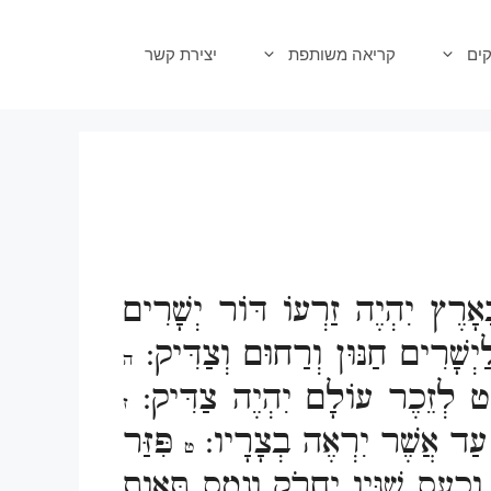
ים
קריאה משותפת
יצירת קשר
ָאָרֶץ יִהְיֶה זַרְעוֹ דּוֹר יְשָׁרִים
ְשָׁרִים חַנּוּן וְרַחוּם וְצַדִּיק:
ה
ט לְזֵכֶר עוֹלָם יִהְיֶה צַדִּיק:
ז
עַד אֲשֶׁר יִרְאֶה בְצָרָיו:
פִּזַּר
ט
כָעָס שִׁנָּיו יַחֲרֹק וְנָמָס תַּאֲוַת