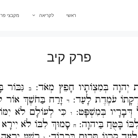
ראשי
לקריאה
מקבצי פרק
פרק קיב
ת יְהוָה בְּמִצְוֹתָיו חָפֵץ מְאֹד:
גִּבּוֹר בּ
ב
ִדְקָתוֹ עֹמֶדֶת לָעַד:
זָרַח בַּחֹשֶׁךְ אוֹר לַי
ד
 דְּבָרָיו בְּמִשְׁפָּט:
כִּי לְעוֹלָם לֹא יִמּוֹ
ו
בּוֹ בָּטֻחַ בַּיהוָה:
סָמוּךְ לִבּוֹ לֹא יִירָא 
ח
 לָעַד קַרְנוֹ תָּרוּם בְּכָבוֹד:
רָשָׁע יִרְאֶה וְ