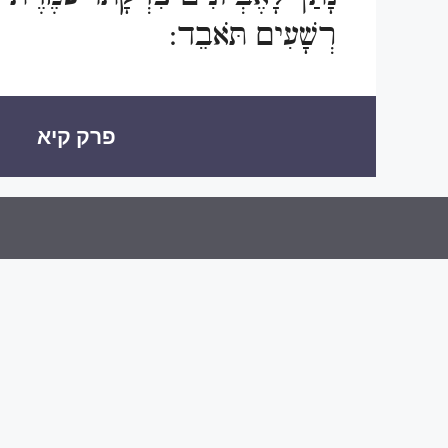
רְשָׁעִים תֹּאבֵד:
פרק קיא