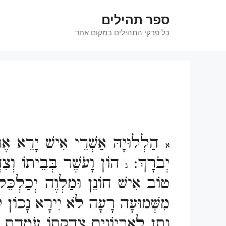
דלג
ספר תהילים
תוכן
כל פרקי התהילים במקום אחד
הַלְלוּיָהּ אַשְׁרֵי אִישׁ יָרֵא אֶ
א
יְבֹרָךְ:
הוֹן וָעֹשֶׁר בְּבֵיתוֹ וְצ
ג
טוֹב אִישׁ חוֹנֵן וּמַלְוֶה יְכַלְכֵּל
מִשְּׁמוּעָה רָעָה לֹא יִירָא נָכוֹן לִ
נָתַן לָאֶבְיוֹנִים צִדְקָתוֹ עֹמֶדֶת