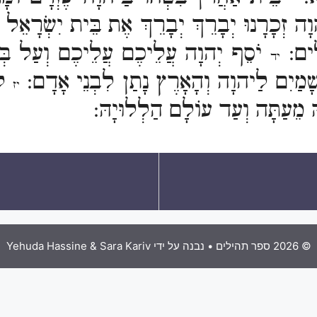
י
ָה זְכָרָנוּ יְבָרֵךְ יְבָרֵךְ אֶת בֵּית יִשְׂרָאֵל
לִים:
יֹסֵף יְהוָה עֲלֵיכֶם עֲלֵיכֶם וְעַל בְּ
יד
ָׁמַיִם לַיהוָה וְהָאָרֶץ נָתַן לִבְנֵי אָדָם:
לֹ
יז
ָהּ מֵעַתָּה וְעַד עוֹלָם הַלְלוּיָהּ:
© 2026 ספר תהילים
• נבנה על ידי
Yehuda Hassine & Sara Kariv