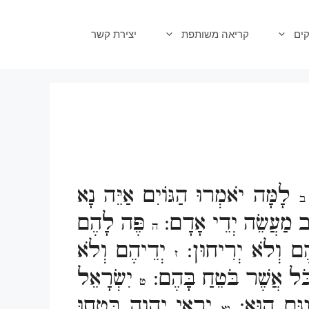
ים
קריאה משותפת
יצירת קשר
לָמָּה יֹאמְרוּ הַגּוֹיִם אַיֵּה נָא
ב
ָב מַעֲשֵׂה יְדֵי אָדָם:
פֶּה לָהֶם
ה
הֶם וְלֹא יְרִיחוּן:
יְדֵיהֶם וְלֹא
ז
ֹּל אֲשֶׁר בֹּטֵחַ בָּהֶם:
יִשְׂרָאֵל
ט
ִנָּם הוּא:
יִרְאֵי יְהוָה בִּטְחוּ