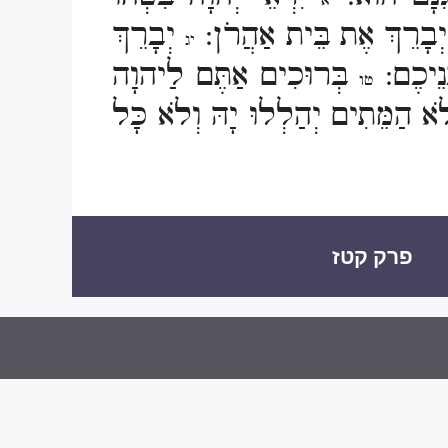
יא
 יְבָרֵךְ אֶת בֵּית אַהֲרֹן:
יְבָרֵךְ
יג
נֵיכֶם:
בְּרוּכִים אַתֶּם לַיהוָה
טו
א הַמֵּתִים יְהַלְלוּ יָהּ וְלֹא כָּל
פרק קטז