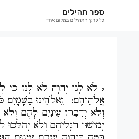
דלג
ספר תהילים
תוכן
כל פרקי התהילים במקום אחד
לֹא לָנוּ יְהוָה לֹא לָנוּ כִּי לְש
א
אֱלֹהֵיהֶם:
וֵאלֹהֵינוּ בַשָּׁמָיִם 
ג
וְלֹא יְדַבֵּרוּ עֵינַיִם לָהֶם וְלֹא 
יְמִישׁוּן רַגְלֵיהֶם וְלֹא יְהַלֵּכוּ לֹא
בְּטַח בַּיהוָה עֶזְרָם וּמָגִנָּם הו