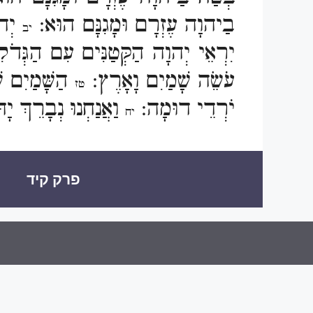
בַיהוָה עֶזְרָם וּמָגִנָּם הוּא:
יְהו
יב
יִרְאֵי יְהוָה הַקְּטַנִּים עִם הַגְּדֹ
עֹשֵׂה שָׁמַיִם וָאָרֶץ:
הַשָּׁמַיִם ש
טז
יֹרְדֵי דוּמָה:
וַאֲנַחְנוּ נְבָרֵךְ י
יח
פרק קיד