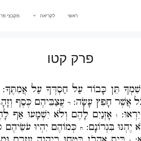
ראשי
לקריאה
מקבצי פרק
פרק קטו
ִׁמְךָ תֵּן כָּבוֹד עַל חַסְדְּךָ עַל אֲמִתֶּךָ:
כֹּל אֲשֶׁר חָפֵץ עָשָׂה:
עֲצַבֵּיהֶם כֶּסֶף וְזָה
ד
יִרְאוּ:
אָזְנַיִם לָהֶם וְלֹא יִשְׁמָעוּ אַף לָ
ו
 יֶהְגּוּ בִּגְרוֹנָם:
כְּמוֹהֶם יִהְיוּ עֹשֵׂיהֶם כ
ח
ּא:
בֵּית אַהֲרֹן בִּטְחוּ בַיהוָה עֶזְרָם וּמָג