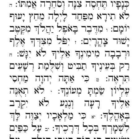
כְּנָפָיו תֶּחְסֶה צִנָּה וְסֹחֵרָה אֲמִתּוֹ:
ה
לֹא תִירָא מִפַּחַד לָיְלָה מֵחֵץ יָעוּף
יוֹמָם:
מִדֶּבֶר בָּאֹפֶל יַהֲלֹךְ מִקֶּטֶב
ו
יָשׁוּד צָהֳרָיִם:
יִפֹּל מִצִּדְּךָ אֶלֶף
ז
וּרְבָבָה מִימִינֶךָ אֵלֶיךָ לֹא יִגָּשׁ:
ח
רַק בְּעֵינֶיךָ תַבִּיט וְשִׁלֻּמַת רְשָׁעִים
תִּרְאֶה:
כִּי אַתָּה יְהוָה מַחְסִי
ט
עֶלְיוֹן שַׂמְתָּ מְעוֹנֶךָ:
לֹא תְאֻנֶּה
י
אֵלֶיךָ רָעָה וְנֶגַע לֹא יִקְרַב
בְּאָהֳלֶךָ:
כִּי מַלְאָכָיו יְצַוֶּה לָּךְ
יא
לִשְׁמָרְךָ בְּכָל דְּרָכֶיךָ:
עַל כַּפַּיִם
יב