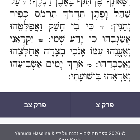
יִשָּׂאוּנְךָ פֶּן תִּגֹּף בָּאֶבֶן רַגְלֶךָ:
עַל
יג
שַׁחַל וָפֶתֶן תִּדְרֹךְ תִּרְמֹס כְּפִיר
וְתַנִּין:
כִּי בִי חָשַׁק וַאֲפַלְּטֵהוּ
יד
אֲשַׂגְּבֵהוּ כִּי יָדַע שְׁמִי:
יִקְרָאֵנִי
טו
וְאֶעֱנֵהוּ עִמּוֹ אָנֹכִי בְצָרָה אֲחַלְּצֵהוּ
וַאֲכַבְּדֵהוּ:
אֹרֶךְ יָמִים אַשְׂבִּיעֵהוּ
טז
וְאַרְאֵהוּ בִּישׁוּעָתִי:
פרק צ
פרק צב
© 2026 ספר תהילים
• נבנה על ידי
Yehuda Hassine &