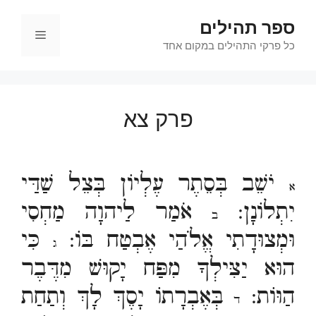
דלג
ספר תהילים
תוכן
תפריט
כל פרקי התהילים במקום אחד
פרק צא
יֹשֵׁב בְּסֵתֶר עֶלְיוֹן בְּצֵל שַׁדַּי
א
יִתְלוֹנָן:
אֹמַר לַיהוָה מַחְסִי
ב
וּמְצוּדָתִי אֱלֹהַי אֶבְטַח בּוֹ:
כִּי
ג
הוּא יַצִּילְךָ מִפַּח יָקוּשׁ מִדֶּבֶר
הַוּוֹת:
בְּאֶבְרָתוֹ יָסֶךְ לָךְ וְתַחַת
ד