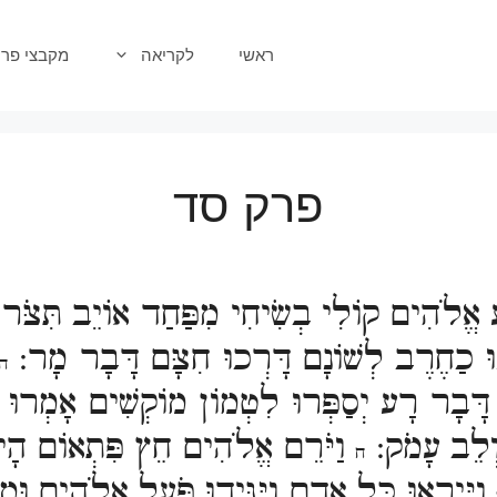
ראשי
לקריאה
מקבצי פרק
פרק סד
אֱלֹהִים קוֹלִי בְשִׂיחִי מִפַּחַד אוֹיֵב תִּצֹּר 
וּ כַחֶרֶב לְשׁוֹנָם דָּרְכוּ חִצָּם דָּבָר מָר:
ה
 דָּבָר רָע יְסַפְּרוּ לִטְמוֹן מוֹקְשִׁים אָמְרוּ 
 וְלֵב עָמֹק:
וַיֹּרֵם אֱלֹהִים חֵץ פִּתְאוֹם הָי
ח
וַיִּירְאוּ כָּל אָדָם וַיַּגִּידוּ פֹּעַל אֱלֹהִים וּמַ