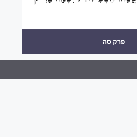
יא
פרק סה