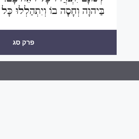
י
בַּיהוָה וְחָסָה בוֹ וְיִתְהַלְלוּ כָּל 
פרק סג