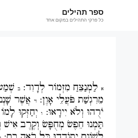
דלג
ספר תהילים
תוכן
כל פרקי התהילים במקום אחד
לַמְנַצֵּחַ מִזְמוֹר לְדָוִד:
שְׁמַע 
א
ב
מֵרִגְשַׁת פֹּעֲלֵי אָוֶן:
אֲשֶׁר שָׁנְנ
ד
יֹרֻהוּ וְלֹא יִירָאוּ:
יְחַזְּקוּ לָמוֹ
ו
תַּמְנוּ חֵפֶשׂ מְחֻפָּשׂ וְקֶרֶב אִישׁ
לְשׁוֹנָם יִתְנֹדֲדוּ כָּל רֹאֵה בָם: