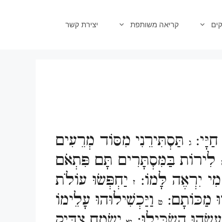
ים
קריאה משותפת
יצירת קשר
חַיָּי:
תַּסְתִּירֵנִי מִסּוֹד מְרֵעִים
ג
לִירוֹת בַּמִּסְתָּרִים תָּם פִּתְאֹם
מִי יִרְאֶה לָּמוֹ:
יַחְפְּשׂוּ עוֹלֹת
ז
וּ מַכּוֹתָם:
וַיַּכְשִׁילוּהוּ עָלֵימוֹ
ט
עֲשֵׂהוּ הִשְׂכִּילוּ:
יִשְׂמַח צַדִּיק