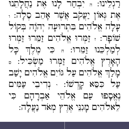
רַגְלֵינוּ:
יִבְחַר לָנוּ אֶת נַחֲלָתֵנוּ
ה
אֶת גְּאוֹן יַעֲקֹב אֲשֶׁר אָהֵב סֶלָה:
ו
עָלָה אֱלֹהִים בִּתְרוּעָה יְהוָֹה בְּקוֹל
שׁוֹפָר:
זַמְּרוּ אֱלֹהִים זַמֵּרוּ זַמְּרוּ
ז
לְמַלְכֵּנוּ זַמֵּרוּ:
כִּי מֶלֶךְ כָּל
ח
הָאָרֶץ אֱלֹהִים זַמְּרוּ מַשְׂכִּיל:
ט
מָלַךְ אֱלֹהִים עַל גּוֹיִם אֱלֹהִים יָשַׁב
עַל כִּסֵּא קָדְשׁוֹ:
נְדִיבֵי עַמִּים
י
נֶאֱסָפוּ עַם אֱלֹהֵי אַבְרָהָם כִּי
לֵאלֹהִים מָגִנֵּי אֶרֶץ מְאֹד נַעֲלָה: