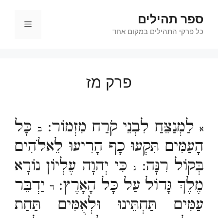
דלג
ספר תהילים
תוכן
תפריט
כל פרקי התהילים במקום אחד
פרק מז
לַמְנַצֵּחַ לִבְנֵי קֹרַח מִזְמוֹר:
כָּל
א
ב
הָעַמִּים תִּקְעוּ כָף הָרִיעוּ לֵאלֹהִים
בְּקוֹל רִנָּה:
כִּי יְהוָה עֶלְיוֹן נוֹרָא
ג
מֶלֶךְ גָּדוֹל עַל כָּל הָאָרֶץ:
יַדְבֵּר
ד
עַמִּים תַּחְתֵּינוּ וּלְאֻמִּים תַּחַת