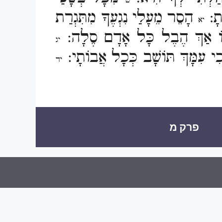
ט
יתָ:
הָסֵר מֵעָלַי נִגְעֶךָ מִתִּגְרַת
יא
וּדוֹ אַךְ הֶבֶל כָּל אָדָם סֶלָה:
יג
כִי עִמָּךְ תּוֹשָׁב כְּכָל אֲבוֹתָי:
יד
פרק מ