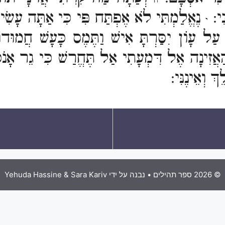
ח
נִי:
נֶאֱלַמְתִּי לֹא אֶפְתַּח פִּי כִּי אַתָּה עָשִׂ
י
עַל עָוֹן יִסַּרְתָּ אִישׁ וַתֶּמֶס כָּעָשׁ חֲמ
הַאֲזִינָה אֶל דִּמְעָתִי אַל תֶּחֱרַשׁ כִּי גֵר אָנֹ
ְ וְאֵינֶנִּי:
© 2026 ספר תהילים
• נבנה על ידי
Yehuda Hassine & Sara Kariv