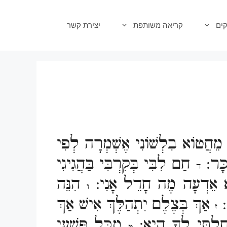
ים
קריאה משותפת
יצירת קשר
מֵחֲטוֹא בִלְשׁוֹנִי אֶשְׁמְרָה לְפִי
ְכָּר:
חַם לִבִּי בְּקִרְבִּי בַּהֲגִיגִי
ד
יא אֵדְעָה מֶה חָדֵל אָנִי:
הִנֵּה
ו
ה:
אַךְ בְּצֶלֶם יִתְהַלֶּךְ אִישׁ אַךְ
ז
ֹחַלְתִּי לְךָ הִיא:
מִכָּל פְּשָׁעַי