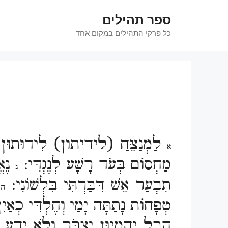
דלג
ספר תהילים
תוכן
כל פרקי התהילים במקום אחד
לַמְנַצֵּחַ (לידיתון) לִידוּתוּן 
א
מַחְסוֹם בְּעֹד רָשָׁע לְנֶגְדִּי:
נֶאֱ
ג
תִבְעַר אֵשׁ דִּבַּרְתִּי בִּלְשׁוֹנִי:
ה
ה
טְפָחוֹת נָתַתָּה יָמַי וְחֶלְדִּי כְאַ
הֶבֶל יֶהֱמָיוּן יִצְבֹּר וְלֹא יֵדַ