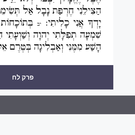
הַצִּילֵנִי חֶרְפַּת נָבָל אַל תְּשִׂימֵ
יָדְךָ אֲנִי כָלִיתִי:
בְּתוֹכָחוֹת 
יב
שִׁמְעָה תְפִלָּתִי יְהוָה וְשַׁוְעָתִי 
הָשַׁע מִמֶּנִּי וְאַבְלִיגָה בְּטֶרֶם אֵלֵך
פרק לח