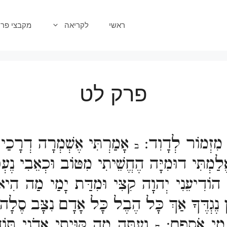
ראשי
לקריאה
מקבצי פרק
פרק לט
מִזְמוֹר לְדָוִד:
אָמַרְתִּי אֶשְׁמְרָה דְרָכַי 
ב
לַמְתִּי דוּמִיָּה הֶחֱשֵׁיתִי מִטּוֹב וּכְאֵבִי נֶע
וֹדִיעֵנִי יְהוָה קִצִּי וּמִדַּת יָמַי מַה הִ
יִן נֶגְדֶּךָ אַךְ כָּל הֶבֶל כָּל אָדָם נִצָּב סֶלָ
ע מִי אֹסְפָם:
וְעַתָּה מַה קִּוִּיתִי אֲדֹנָי תּו