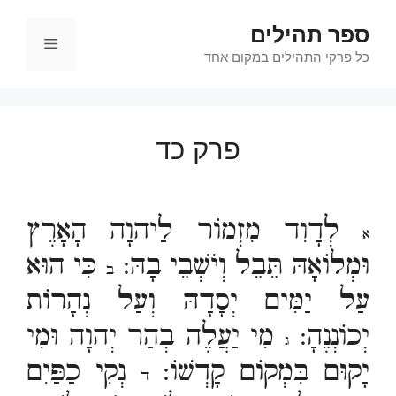
דלג
ספר תהילים
תוכן
תפריט
כל פרקי התהילים במקום אחד
פרק כד
לְדָוִד מִזְמוֹר לַיהוָה הָאָרֶץ
א
וּמְלוֹאָהּ תֵּבֵל וְיֹשְׁבֵי בָהּ:
כִּי הוּא
ב
עַל יַמִּים יְסָדָהּ וְעַל נְהָרוֹת
יְכוֹנְנֶהָ:
מִי יַעֲלֶה בְהַר יְהוָה וּמִי
ג
יָקוּם בִּמְקוֹם קָדְשׁוֹ:
נְקִי כַפַּיִם
ד