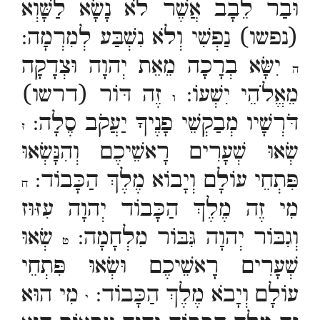
וּבַר לֵבָב אֲשֶׁר לֹא נָשָׂא לַשָּׁוְא
(נפשו) נַפְשִׁי וְלֹא נִשְׁבַּע לְמִרְמָה:
יִשָּׂא בְרָכָה מֵאֵת יְהוָה וּצְדָקָה
ה
מֵאֱלֹהֵי יִשְׁעוֹ:
זֶה דּוֹר (דרשו)
ו
דֹּרְשָׁיו מְבַקְשֵׁי פָנֶיךָ יַעֲקֹב סֶלָה:
ז
שְׂאוּ שְׁעָרִים רָאשֵׁיכֶם וְהִנָּשְׂאוּ
פִּתְחֵי עוֹלָם וְיָבוֹא מֶלֶךְ הַכָּבוֹד:
ח
מִי זֶה מֶלֶךְ הַכָּבוֹד יְהוָה עִזּוּז
וְגִבּוֹר יְהוָה גִּבּוֹר מִלְחָמָה:
שְׂאוּ
ט
שְׁעָרִים רָאשֵׁיכֶם וּשְׂאוּ פִּתְחֵי
עוֹלָם וְיָבֹא מֶלֶךְ הַכָּבוֹד:
מִי הוּא
י