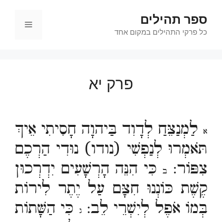
דלג
ספר תהילים
תוכן
תפריט
כל פרקי התהילים במקום אחד
פרק יא
לַמְנַצֵּחַ לְדָוִד בַּיהוָה חָסִיתִי אֵיךְ
א
תֹּאמְרוּ לְנַפְשִׁי (נודו) נוּדִי הַרְכֶם
צִפּוֹר:
כִּי הִנֵּה הָרְשָׁעִים יִדְרְכוּן
ב
קֶשֶׁת כּוֹנְנוּ חִצָּם עַל יֶתֶר לִירוֹת
בְּמוֹ אֹפֶל לְיִשְׁרֵי לֵב:
כִּי הַשָּׁתוֹת
ג