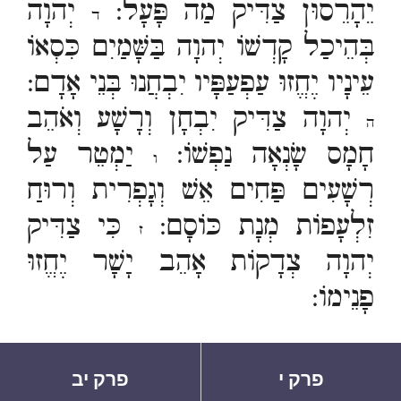
יֵהָרֵסוּן צַדִּיק מַה פָּעָל:
יְהוָה
ד
בְּהֵיכַל קָדְשׁוֹ יְהוָה בַּשָּׁמַיִם כִּסְאוֹ
עֵינָיו יֶחֱזוּ עַפְעַפָּיו יִבְחֲנוּ בְּנֵי אָדָם:
יְהוָה צַדִּיק יִבְחָן וְרָשָׁע וְאֹהֵב
ה
חָמָס שָׂנְאָה נַפְשׁוֹ:
יַמְטֵר עַל
ו
רְשָׁעִים פַּחִים אֵשׁ וְגָפְרִית וְרוּחַ
זִלְעָפוֹת מְנָת כּוֹסָם:
כִּי צַדִּיק
ז
יְהוָה צְדָקוֹת אָהֵב יָשָׁר יֶחֱזוּ
פָנֵימוֹ:
פרק י
פרק יב