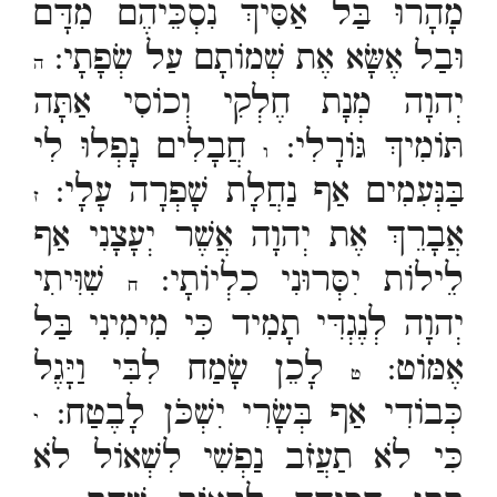
מָהָרוּ בַּל אַסִּיךְ נִסְכֵּיהֶם מִדָּם
וּבַל אֶשָּׂא אֶת שְׁמוֹתָם עַל שְׂפָתָי:
ה
יְהוָה מְנָת חֶלְקִי וְכוֹסִי אַתָּה
תּוֹמִיךְ גּוֹרָלִי:
חֲבָלִים נָפְלוּ לִי
ו
בַּנְּעִמִים אַף נַחֲלָת שָׁפְרָה עָלָי:
ז
אֲבָרֵךְ אֶת יְהוָה אֲשֶׁר יְעָצָנִי אַף
לֵילוֹת יִסְּרוּנִי כִלְיוֹתָי:
שִׁוִּיתִי
ח
יְהוָה לְנֶגְדִּי תָמִיד כִּי מִימִינִי בַּל
אֶמּוֹט:
לָכֵן שָׂמַח לִבִּי וַיָּגֶל
ט
כְּבוֹדִי אַף בְּשָׂרִי יִשְׁכֹּן לָבֶטַח:
י
כִּי לֹא תַעֲזֹב נַפְשִׁי לִשְׁאוֹל לֹא