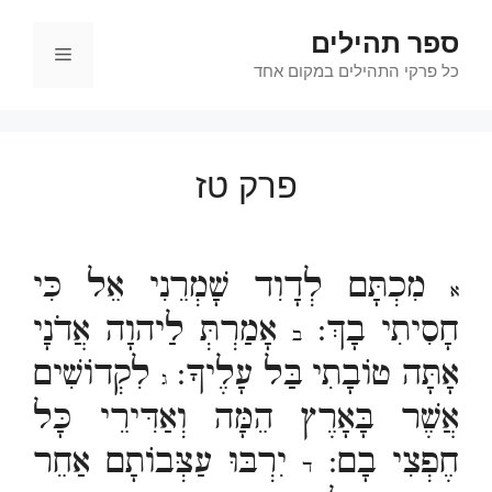
דלג
ספר תהילים
תוכן
תפריט
כל פרקי התהילים במקום אחד
פרק טז
מִכְתָּם לְדָוִד שָׁמְרֵנִי אֵל כִּי
א
חָסִיתִי בָךְ:
אָמַרְתְּ לַיהוָה אֲדֹנָי
ב
אָתָּה טוֹבָתִי בַּל עָלֶיךָ:
לִקְדוֹשִׁים
ג
אֲשֶׁר בָּאָרֶץ הֵמָּה וְאַדִּירֵי כָּל
חֶפְצִי בָם:
יִרְבּוּ עַצְּבוֹתָם אַחֵר
ד