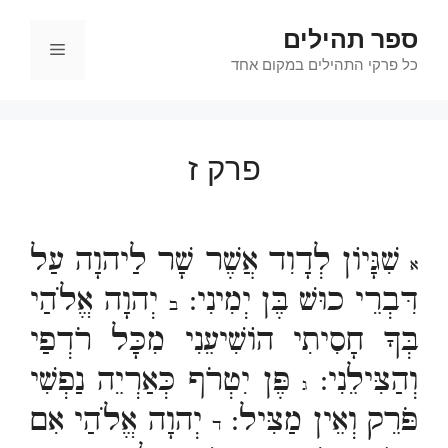
דלג
ספר תהילים
תוכן
תפריט
כל פרקי התהילים במקום אחד
פרק ז
שִׁגָּיוֹן לְדָוִד אֲשֶׁר שָׁר לַיהוָה עַל
א
דִּבְרֵי כוּשׁ בֶּן יְמִינִי:
יְהוָה אֱלֹהַי
ב
בְּךָ חָסִיתִי הוֹשִׁיעֵנִי מִכָּל רֹדְפַי
וְהַצִּילֵנִי:
פֶּן יִטְרֹף כְּאַרְיֵה נַפְשִׁי
ג
פֹּרֵק וְאֵין מַצִּיל:
יְהוָה אֱלֹהַי אִם
ד