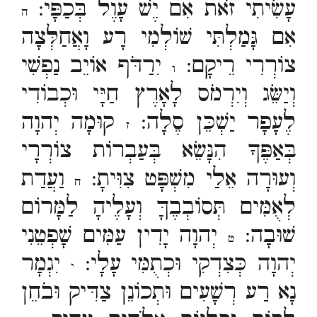
עָשִׂיתִי זֹאת אִם יֶשׁ עָוֶל בְּכַפָּי:
ה
אִם גָּמַלְתִּי שׁוֹלְמִי רָע וָאֲחַלְּצָה
צוֹרְרִי רֵיקָם:
יִרַדֹּף אוֹיֵב נַפְשִׁי
ו
וְיַשֵּׂג וְיִרְמֹס לָאָרֶץ חַיָּי וּכְבוֹדִי
לֶעָפָר יַשְׁכֵּן סֶלָה:
קוּמָה יְהוָה
ז
בְּאַפֶּךָ הִנָּשֵׂא בְּעַבְרוֹת צוֹרְרָי
וְעוּרָה אֵלַי מִשְׁפָּט צִוִּיתָ:
וַעֲדַת
ח
לְאֻמִּים תְּסוֹבְבֶךָּ וְעָלֶיהָ לַמָּרוֹם
שׁוּבָה:
יְהוָה יָדִין עַמִּים שָׁפְטֵנִי
ט
יְהוָה כְּצִדְקִי וּכְתֻמִּי עָלָי:
יִגְמָר
י
נָא רַע רְשָׁעִים וּתְכוֹנֵן צַדִּיק וּבֹחֵן