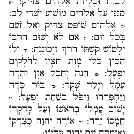
לִבּוֹת וּכְלָיוֹת אֱלֹהִים צַדִּיק:
יא
מָגִנִּי עַל אֱלֹהִים מוֹשִׁיעַ יִשְׁרֵי לֵב:
אֱלֹהִים שׁוֹפֵט צַדִּיק וְאֵל זֹעֵם
יב
בְּכָל יוֹם:
אִם לֹא יָשׁוּב חַרְבּוֹ
יג
יִלְטוֹשׁ קַשְׁתּוֹ דָרַךְ וַיְכוֹנְנֶהָ:
וְלוֹ
יד
הֵכִין כְּלֵי מָוֶת חִצָּיו לְדֹלְקִים
יִפְעָל:
הִנֵּה יְחַבֶּל אָוֶן וְהָרָה
טו
עָמָל וְיָלַד שָׁקֶר:
בּוֹר כָּרָה
טז
וַיַּחְפְּרֵהוּ וַיִּפֹּל בְּשַׁחַת יִפְעָל:
יז
יָשׁוּב עֲמָלוֹ בְרֹאשׁוֹ וְעַל קָדְקֳדוֹ
חֲמָסוֹ יֵרֵד:
אוֹדֶה יְהוָה כְּצִדְקוֹ
יח
וַאֲזַמְּרָה שֵׁם יְהוָה עֶלְיוֹן: